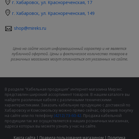
г. Хабаровск, ул. Краснореченская, 17
г. Хабаровск, ул. Краснореченская, 149
shop@mireks.ru
Цена на сайте носит информационный характер и не является
публичной офертой. Цены и фактическое количество товаров в
розничных магазинах могут отличаться от указанных на сайте.
В разделе "Кабельная продукция" интернет-магазина Мирэкс
представлен широкий ассортимент товаров. В нашем каталоге вы
найдете различные кабеля с различными техническими
характеристиками. Заказать кабельную продукцию с доставкой по
Хабаровску и Комсомольску можно прямо сейчас, оформив покупку
на сайте или по телефону
(4212) 73-60-42
. Продажа кабельной
продукции так же осуществляется в наших розничных магазинах,
адреса которых вы можете узнать у нас на сайте.
Карта сайта
|
Правила пользования магазином
|
Политика