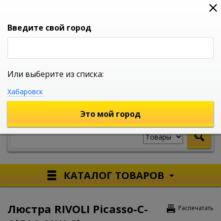
0
0
0
Вход
Введите свой город
Или выберите из списка:
УНИВЕРСАЛЬНЫЙ ИНТЕРНЕТ МАГАЗИН
Хабаровск
УКАЖИТЕ ГОРОД
Это мой город
КАТАЛОГ ТОВАРОВ
Люстра RIVOLI Picasso-C-
Распечатать