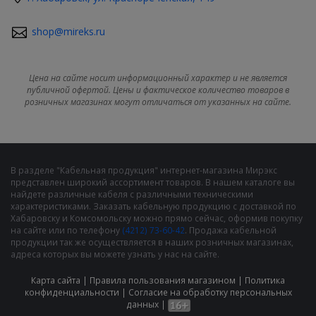
shop@mireks.ru
Цена на сайте носит информационный характер и не является
публичной офертой. Цены и фактическое количество товаров в
розничных магазинах могут отличаться от указанных на сайте.
В разделе "Кабельная продукция" интернет-магазина Мирэкс
представлен широкий ассортимент товаров. В нашем каталоге вы
найдете различные кабеля с различными техническими
характеристиками. Заказать кабельную продукцию с доставкой по
Хабаровску и Комсомольску можно прямо сейчас, оформив покупку
на сайте или по телефону
(4212) 73-60-42
. Продажа кабельной
продукции так же осуществляется в наших розничных магазинах,
адреса которых вы можете узнать у нас на сайте.
Карта сайта
|
Правила пользования магазином
|
Политика
конфиденциальности
|
Cогласие на обработку персональных
данных
|