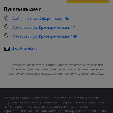
Пункты выдачи
г. Хабаровск, ул. Хабаровская, 15в
г. Хабаровск, ул. Краснореченская, 17
г. Хабаровск, ул. Краснореченская, 149
shop@mireks.ru
Цена на сайте носит информационный характер и не является
публичной офертой. Цены и фактическое количество товаров в
розничных магазинах могут отличаться от указанных на сайте.
В разделе "Кабельная продукция" интернет-магазина Мирэкс
представлен широкий ассортимент товаров. В нашем каталоге вы
найдете различные кабеля с различными техническими
характеристиками. Заказать кабельную продукцию с доставкой по