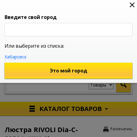
0
0
0
Вход
Введите свой город
Или выберите из списка:
УНИВЕРСАЛЬНЫЙ ИНТЕРНЕТ МАГАЗИН
Хабаровск
УКАЖИТЕ ГОРОД
Это мой город
КАТАЛОГ ТОВАРОВ
Люстра RIVOLI Dia-C-
Распечатать