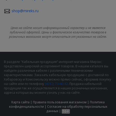
shop@mireks.ru
Цена на сайте носит информационный характер и не является
публичной офертой. Цены и фактическое количество товаров в
розничных магазинах могут отличаться от указанных на сайте.
В разделе "Кабельная продукция" интернет-магазина Мирэкс
представлен широкий ассортимент товаров. В нашем каталоге вы
найдете различные кабеля с различными техническими
характеристиками. Заказать кабельную продукцию с доставкой по
Хабаровску и Комсомольску можно прямо сейчас, оформив покупку
на сайте или по телефону
(4212) 73-60-42
. Продажа кабельной
продукции так же осуществляется в наших розничных магазинах,
адреса которых вы можете узнать у нас на сайте.
Карта сайта
|
Правила пользования магазином
|
Политика
конфиденциальности
|
Cогласие на обработку персональных
данных
|