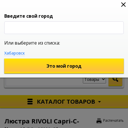
0
0
0
Вход
Введите свой город
Или выберите из списка:
УНИВЕРСАЛЬНЫЙ ИНТЕРНЕТ МАГАЗИН
Хабаровск
УКАЖИТЕ ГОРОД
Это мой город
КАТАЛОГ ТОВАРОВ
Люстра RIVOLI Capri-C-
Распечатать