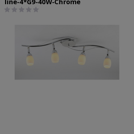
line-4*G9-40W-Chrome