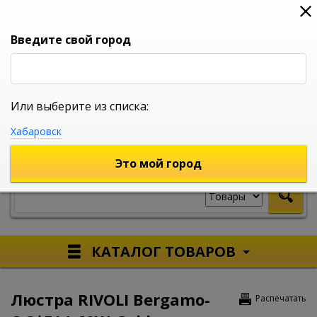
0
0
0
Вход
Введите свой город
Или выберите из списка:
УНИВЕРСАЛЬНЫЙ ИНТЕРНЕТ МАГАЗИН
Хабаровск
УКАЖИТЕ ГОРОД
Это мой город
КАТАЛОГ ТОВАРОВ
Люстра RIVOLI Bergamo-
Распечатать