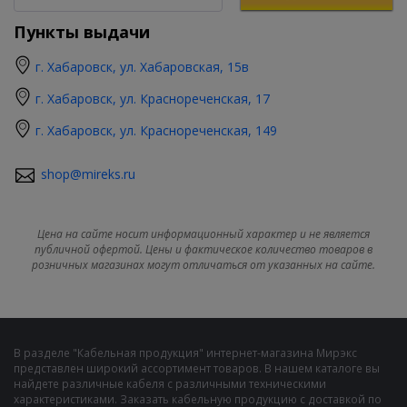
Пункты выдачи
г. Хабаровск, ул. Хабаровская, 15в
г. Хабаровск, ул. Краснореченская, 17
г. Хабаровск, ул. Краснореченская, 149
shop@mireks.ru
Цена на сайте носит информационный характер и не является
публичной офертой. Цены и фактическое количество товаров в
розничных магазинах могут отличаться от указанных на сайте.
В разделе "Кабельная продукция" интернет-магазина Мирэкс
представлен широкий ассортимент товаров. В нашем каталоге вы
найдете различные кабеля с различными техническими
характеристиками. Заказать кабельную продукцию с доставкой по