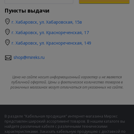
Пункты выдачи
г. Хабаровск, ул. Хабаровская, 15в
г. Хабаровск, ул. Краснореченская, 17
г. Хабаровск, ул. Краснореченская, 149
shop@mireks.ru
Цена на сайте носит информационный характер и не является
публичной офертой. Цены и фактическое количество товаров в
розничных магазинах могут отличаться от указанных на сайте.
В разделе "Кабельная продукция" интернет-магазина Мирэкс
представлен широкий ассортимент товаров. В нашем каталоге вы
найдете различные кабеля с различными техническими
характеристиками. Заказать кабельную продукцию с доставкой по