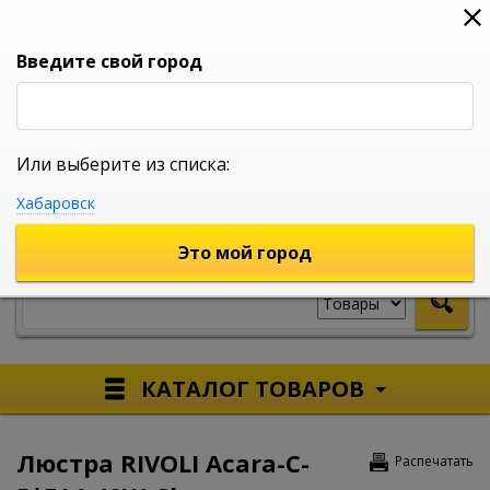
0
0
0
Вход
Введите свой город
Или выберите из списка:
УНИВЕРСАЛЬНЫЙ ИНТЕРНЕТ МАГАЗИН
Хабаровск
УКАЖИТЕ ГОРОД
Это мой город
КАТАЛОГ ТОВАРОВ
Люстра RIVOLI Acara-C-
Распечатать