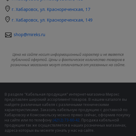
г. Хабаровск, ул. Краснореченская, 17
г. Хабаровск, ул. Краснореченская, 149
shop@mireks.ru
Цена на сайте носит информационный характер и не является
публичной офертой. Цены и фактическое количество товаров в
розничных магазинах могут отличаться от указанных на сайте.
В разделе "Кабельная продукция" интернет-магазина Мирэкс
представлен широкий ассортимент товаров. В нашем каталоге вы
найдете различные кабеля с различными техническими
характеристиками. Заказать кабельную продукцию с доставкой по
Хабаровску и Комсомольску можно прямо сейчас, оформив покупку
на сайте или по телефону
(4212) 73-60-42
. Продажа кабельной
продукции так же осуществляется в наших розничных магазинах,
адреса которых вы можете узнать у нас на сайте.