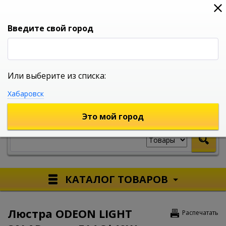
0
0
0
Вход
Введите свой город
Или выберите из списка:
УНИВЕРСАЛЬНЫЙ ИНТЕРНЕТ МАГАЗИН
Хабаровск
УКАЖИТЕ ГОРОД
Это мой город
КАТАЛОГ ТОВАРОВ
Люстра ODEON LIGHT
Распечатать