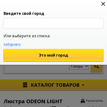
0
0
0
Вход
Введите свой город
Или выберите из списка:
УНИВЕРСАЛЬНЫЙ ИНТЕРНЕТ МАГАЗИН
Хабаровск
УКАЖИТЕ ГОРОД
Это мой город
КАТАЛОГ ТОВАРОВ
Люстра ODEON LIGHT
Распечатать