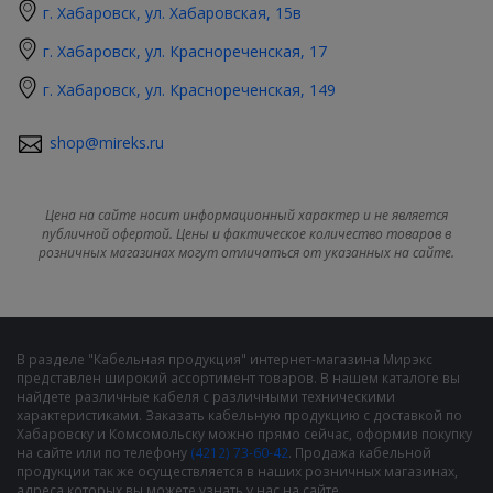
г. Хабаровск, ул. Хабаровская, 15в
г. Хабаровск, ул. Краснореченская, 17
г. Хабаровск, ул. Краснореченская, 149
shop@mireks.ru
Цена на сайте носит информационный характер и не является
публичной офертой. Цены и фактическое количество товаров в
розничных магазинах могут отличаться от указанных на сайте.
В разделе "Кабельная продукция" интернет-магазина Мирэкс
представлен широкий ассортимент товаров. В нашем каталоге вы
найдете различные кабеля с различными техническими
характеристиками. Заказать кабельную продукцию с доставкой по
Хабаровску и Комсомольску можно прямо сейчас, оформив покупку
на сайте или по телефону
(4212) 73-60-42
. Продажа кабельной
продукции так же осуществляется в наших розничных магазинах,
адреса которых вы можете узнать у нас на сайте.