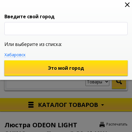
0
0
0
Вход
Введите свой город
Или выберите из списка:
УНИВЕРСАЛЬНЫЙ ИНТЕРНЕТ МАГАЗИН
Хабаровск
УКАЖИТЕ ГОРОД
Это мой город
КАТАЛОГ ТОВАРОВ
Люстра ODEON LIGHT
Распечатать