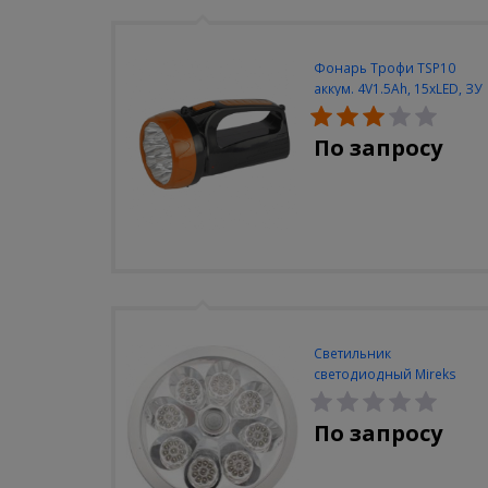
Фонарь Трофи TSP10
аккум. 4V1.5Ah, 15xLED, ЗУ
вилка 220V
По запросу
Светильник
светодиодный Mireks
С-310-80-S (5W/4000-
5000K/500lm/датчик
По запросу
движения)