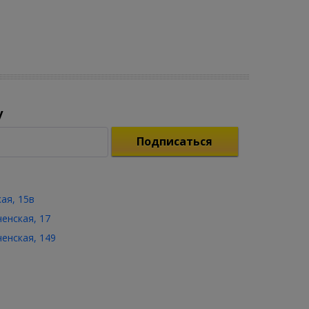
у
Подписаться
кая, 15в
ченская, 17
ченская, 149