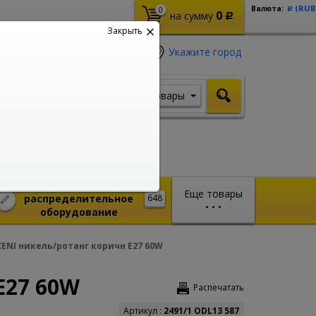
(RUB
Валюта:
0
Р
0
на сумму
Р
Закрыть
Укажите город
Товары
Я ищу, например,
Шуруповерт
Монтажное и
Еще товары
распределительное
648
•
•
•
оборудование
ENI никель/ротанг коричн E27 60W
E27 60W
Распечатать
Артикул :
2491/1 ODL13 587