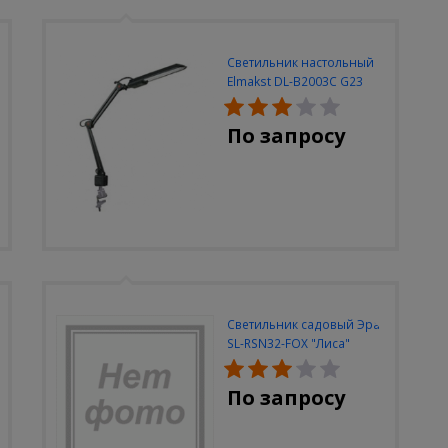
Светильник настольный
Elmakst DL-B2003C G23
черный струбцина
По запросу
Светильник садовый Эра
SL-RSN32-FOX "Лиса"
солн.бат, полистоун,
цветной, 32 см
По запросу