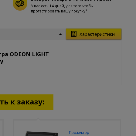
У вас есть 14 дней, для того чтобы
протестировать вашу покупку*
Характеристики
тра ODEON LIGHT
W
ь к заказу:
Прожектор