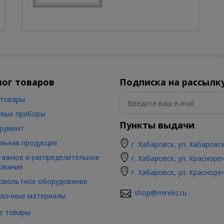
лог товаров
Подписка на рассылк
товары
вые приборы
Пункты выдачи
румент
льная продукция
г. Хабаровск, ул. Хабаровс
ажное и распределительное
г. Хабаровск, ул. Красноре
ование
г. Хабаровск, ул. Красноре
овольтное оборудование
shop@mireks.ru
лочные материалы
е товары