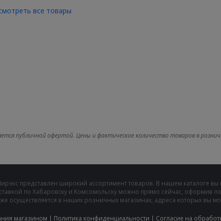
смотреть все товары
яется публичной офертой. Цены и фактическое количество товаров в рознич
Мирэкс представлен широкий ассортимент товаров. В нашем каталоге вы
ставкой по Хабаровску и Комсомольску можно прямо сейчас, оформив пок
же осуществляется в наших розничных магазинах, адреса которых вы може
ания магазином
|
Политика конфиденциальности
|
Cогласие на обработ