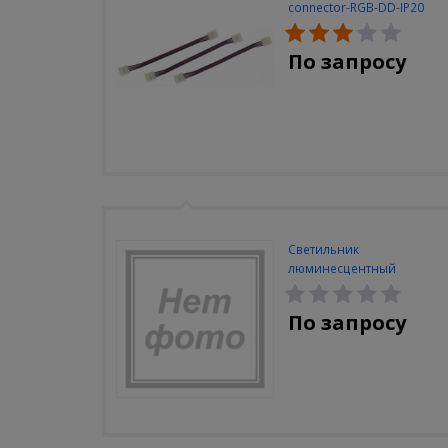
connector-RGB-DD-IP20
(3шт/уп)
По запросу
Светильник
люминесцентный
Navigator NEL-A2-E130-T4-
840/WH
По запросу