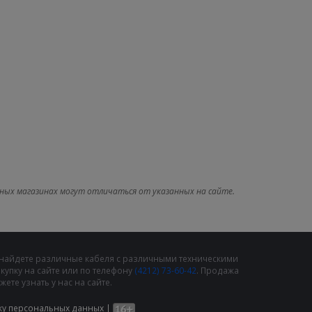
ных магазинах могут отличаться от указанных на сайте.
 найдете различные кабеля с различными техническими
упку на сайте или по телефону
(4212) 73-60-42
. Продажа
те узнать у нас на сайте.
ку персональных данных
|