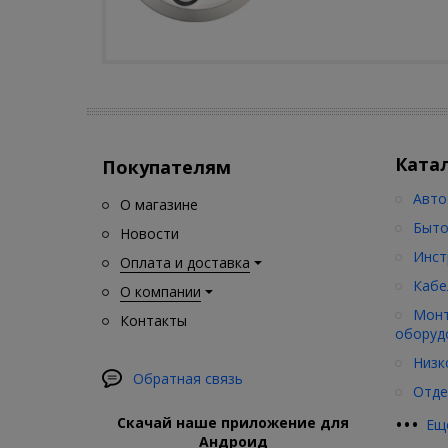
Ката
Покупателям
Авто
О магазине
Быто
Новости
Инст
Оплата и доставка
Кабе
О компании
Монт
Контакты
оборуд
Низк
Обратная связь
Отде
•
•
•
Скачай наше приложение для
Ещ
Андроид