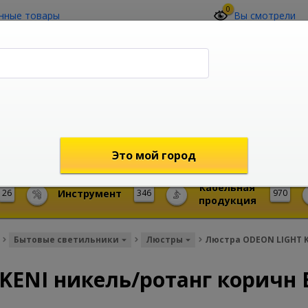
0
нные товары
Вы смотрели
О компании
Контакты
(4212) 73-60-42
Звоните с 09-00 до 19-00 (Хабаровск)
с 02-00 до 12-00 (МСК)
shop@mireks.ru
Это мой город
Кабельная
26
Инструмент
346
970
продукция
Бытовые светильники
Люстры
Люстра ODEON LIGHT K
KENI никель/ротанг коричн 