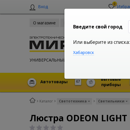
0
Вход
Избра
О магазине
Новости
Оплата и доставка
Введите свой город
Или выберите из списка:
Хабаровск
УНИВЕРСАЛЬНЫЙ ИНТЕРНЕТ МАГАЗИН
Бытовые
Автотовары
67
приборы
Каталог
Светотехника
Светильники
Люстра ODEON LIGHT 