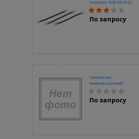
connector-RGB-DD-IP20
(3шт/уп)
По запросу
Светильник
люминесцентный
Navigator NEL-A2-E130-T4-
840/WH
По запросу