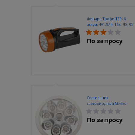
Фонарь Трофи TSP10
аккум. 4V1.5Ah, 15xLED, ЗУ
вилка 220V
По запросу
Светильник
светодиодный Mireks
С-310-80-S (5W/4000-
5000K/500lm/датчик
По запросу
движения)