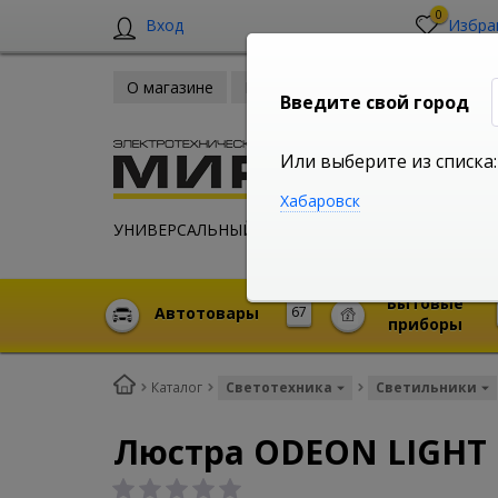
0
Вход
Избра
О магазине
Новости
Оплата и доставка
Введите свой город
Или выберите из списка:
Хабаровск
УНИВЕРСАЛЬНЫЙ ИНТЕРНЕТ МАГАЗИН
Бытовые
Автотовары
67
приборы
Каталог
Светотехника
Светильники
Люстра ODEON LIGHT 