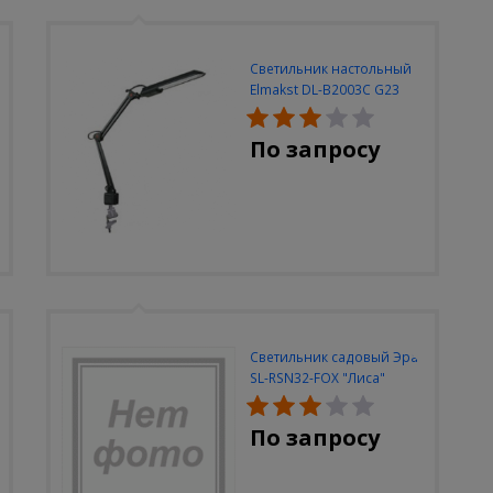
Светильник настольный
Elmakst DL-B2003C G23
черный струбцина
По запросу
Светильник садовый Эра
SL-RSN32-FOX "Лиса"
солн.бат, полистоун,
цветной, 32 см
По запросу