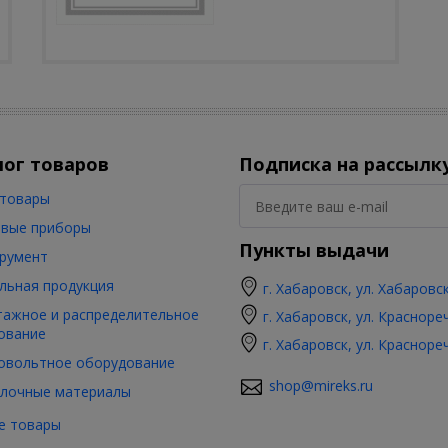
лог товаров
Подписка на рассылк
товары
вые приборы
Пункты выдачи
румент
льная продукция
г. Хабаровск, ул. Хабаровс
ажное и распределительное
г. Хабаровск, ул. Красноре
ование
г. Хабаровск, ул. Красноре
овольтное оборудование
shop@mireks.ru
лочные материалы
е товары