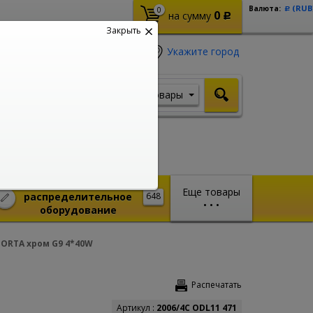
(RUB
Валюта:
0
Р
0
на сумму
Р
Закрыть
Укажите город
Товары
Я ищу, например,
Стабилизатор
Монтажное и
Еще товары
распределительное
648
•
•
•
оборудование
ORTA хром G9 4*40W
Распечатать
Артикул :
2006/4C ODL11 471