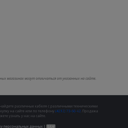
ных магазинах могут отличаться от указанных на сайте.
 найдете различные кабеля с различными техническими
упку на сайте или по телефону
(4212) 73-60-42
. Продажа
те узнать у нас на сайте.
ку персональных данных
|