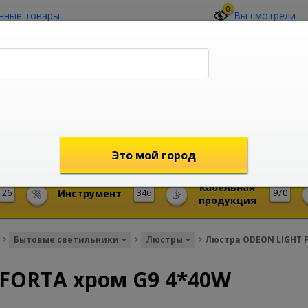
0
нные товары
Вы смотрели
О компании
Контакты
(4212) 73-60-42
Звоните с 09-00 до 19-00 (Хабаровск)
с 02-00 до 12-00 (МСК)
shop@mireks.ru
Это мой город
Кабельная
26
Инструмент
346
970
продукция
Бытовые светильники
Люстры
Люстра ODEON LIGHT F
FORTA хром G9 4*40W