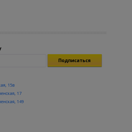
у
Подписаться
кая, 15в
ченская, 17
ченская, 149