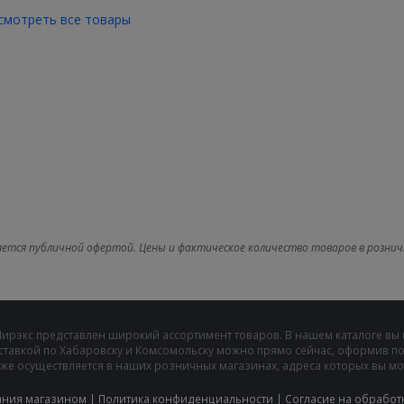
смотреть все товары
яется публичной офертой. Цены и фактическое количество товаров в рознич
Мирэкс представлен широкий ассортимент товаров. В нашем каталоге вы
ставкой по Хабаровску и Комсомольску можно прямо сейчас, оформив пок
же осуществляется в наших розничных магазинах, адреса которых вы може
ания магазином
|
Политика конфиденциальности
|
Cогласие на обработ