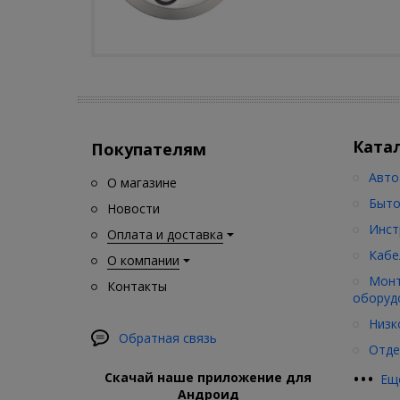
Ката
Покупателям
Авто
О магазине
Быто
Новости
Инст
Оплата и доставка
Кабе
О компании
Монт
Контакты
оборуд
Низк
Обратная связь
Отде
•
•
•
Скачай наше приложение для
Ещ
Андроид