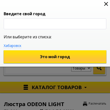
0
0
0
Вход
Введите свой город
Или выберите из списка:
УНИВЕРСАЛЬНЫЙ ИНТЕРНЕТ МАГАЗИН
Хабаровск
УКАЖИТЕ ГОРОД
Это мой город
КАТАЛОГ ТОВАРОВ
Люстра ODEON LIGHT
Распечатать