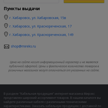
Пункты выдачи
г. Хабаровск, ул. Хабаровская, 15в
г. Хабаровск, ул. Краснореченская, 17
г. Хабаровск, ул. Краснореченская, 149
shop@mireks.ru
Цена на сайте носит информационный характер и не является
публичной офертой. Цены и фактическое количество товаров в
розничных магазинах могут отличаться от указанных на сайте.
В разделе "Кабельная продукция" интернет-магазина Мирэкс
представлен широкий ассортимент товаров. В нашем каталоге вы
найдете различные кабеля с различными техническими
характеристиками. Заказать кабельную продукцию с доставкой по