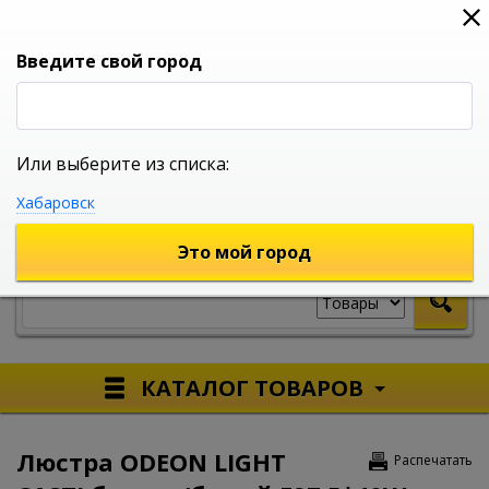
0
0
0
Вход
Введите свой город
Или выберите из списка:
УНИВЕРСАЛЬНЫЙ ИНТЕРНЕТ МАГАЗИН
Хабаровск
УКАЖИТЕ ГОРОД
Это мой город
КАТАЛОГ ТОВАРОВ
Люстра ODEON LIGHT
Распечатать