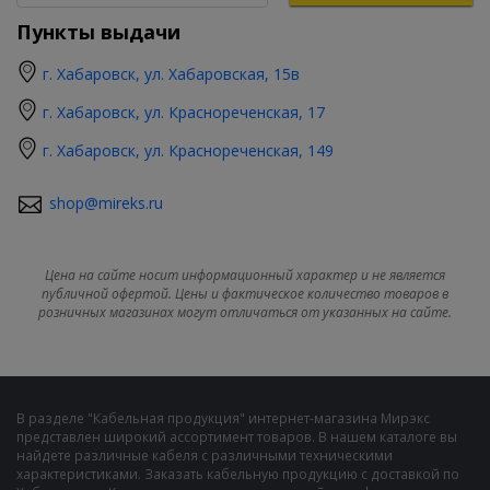
Пункты выдачи
г. Хабаровск, ул. Хабаровская, 15в
г. Хабаровск, ул. Краснореченская, 17
г. Хабаровск, ул. Краснореченская, 149
shop@mireks.ru
Цена на сайте носит информационный характер и не является
публичной офертой. Цены и фактическое количество товаров в
розничных магазинах могут отличаться от указанных на сайте.
В разделе "Кабельная продукция" интернет-магазина Мирэкс
представлен широкий ассортимент товаров. В нашем каталоге вы
найдете различные кабеля с различными техническими
характеристиками. Заказать кабельную продукцию с доставкой по