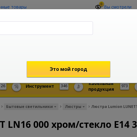
0
нные товары
Вы смотрели
О компании
Контакты
(4212) 73-60-42
Звоните с 09-00 до 19-00 (Хабаровск)
с 02-00 до 12-00 (МСК)
shop@mireks.ru
Это мой город
Кабельная
26
Инструмент
346
973
продукция
Бытовые светильники
Люстры
Люстра Lumion LUNETT 
 LN16 000 хром/стекло E14 