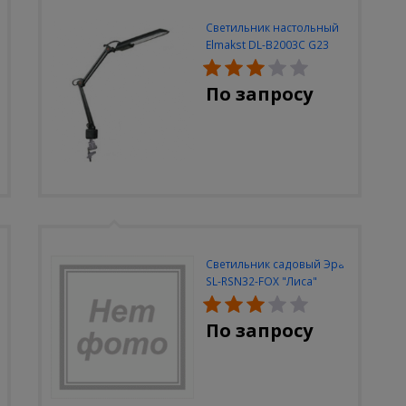
Светильник настольный
Elmakst DL-B2003C G23
черный струбцина
По запросу
Светильник садовый Эра
SL-RSN32-FOX "Лиса"
солн.бат, полистоун,
цветной, 32 см
По запросу