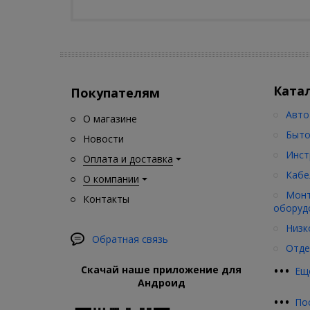
Ката
Покупателям
Авто
О магазине
Быто
Новости
Инст
Оплата и доставка
Кабе
О компании
Монт
Контакты
оборуд
Низк
Обратная связь
Отде
•
•
•
Скачай наше приложение для
Ещ
Андроид
•
•
•
По