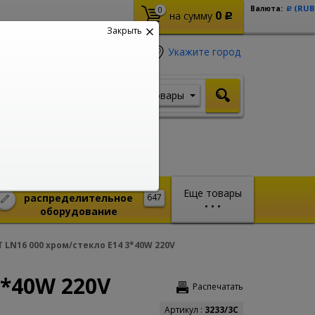
(RUB
Валюта:
0
Р
0
на сумму
Р
Закрыть
Укажите город
Товары
Я ищу, например,
Шуруповерт
Монтажное и
Еще товары
распределительное
647
•
•
•
оборудование
LN16 000 хром/стекло E14 3*40W 220V
3*40W 220V
Распечатать
Артикул :
3233/3C