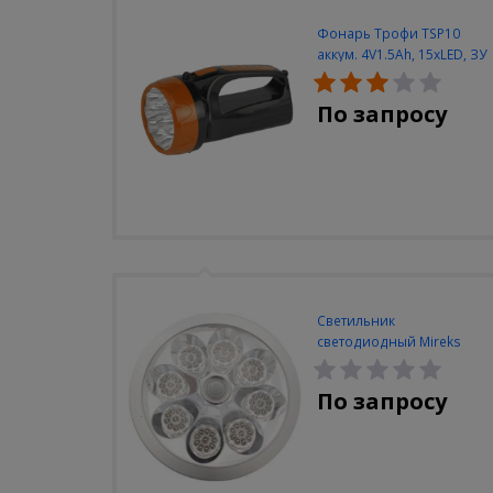
Фонарь Трофи TSP10
аккум. 4V1.5Ah, 15xLED, ЗУ
вилка 220V
По запросу
Светильник
светодиодный Mireks
С-310-80-S (5W/4000-
5000K/500lm/датчик
По запросу
движения)