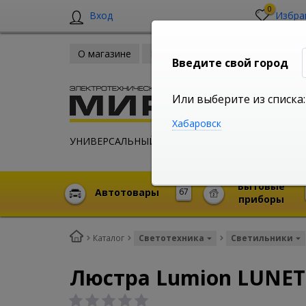
0
Вход
Избра
О магазине
Новости
Оплата и доставка
Введите свой город
Или выберите из списка:
Хабаровск
УНИВЕРСАЛЬНЫЙ ИНТЕРНЕТ МАГАЗИН
Бытовые
Автотовары
67
приборы
Каталог
Светотехника
Светильники
Люстра Lumion LUNETT