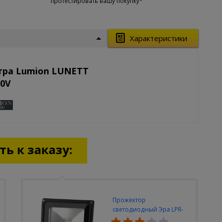
протестировать вашу покупку*
Характеристики
тра Lumion LUNETT
20V
ь к заказу:
Прожектор
светодиодный Эра LPR-
30W-6500K-M