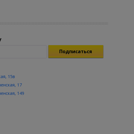
у
Подписаться
кая, 15в
ченская, 17
ченская, 149