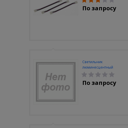
По запросу
Светильник
люминесцентный
Navigator NEL-A2-E130-T4-
840/WH
По запросу