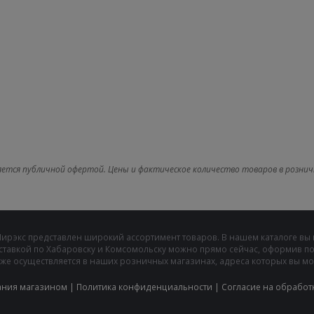
яется публичной офертой. Цены и фактическое количество товаров в рознич
Мирэкс представлен широкий ассортимент товаров. В нашем каталоге вы
ставкой по Хабаровску и Комсомольску можно прямо сейчас, оформив пок
же осуществляется в наших розничных магазинах, адреса которых вы може
ания магазином
|
Политика конфиденциальности
|
Cогласие на обработ