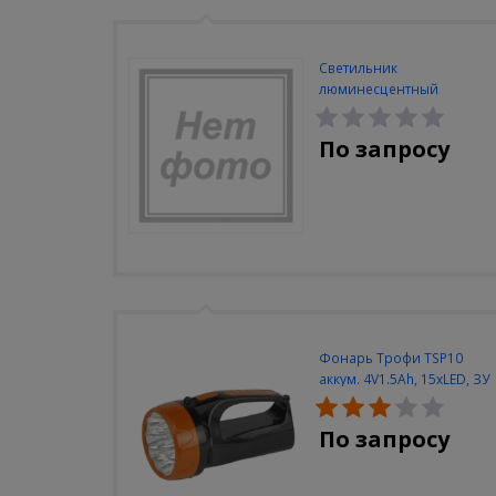
Светильник
люминесцентный
Navigator NEL-A2-E130-T4-
840/WH
По запросу
Фонарь Трофи TSP10
аккум. 4V1.5Ah, 15xLED, ЗУ
вилка 220V
По запросу