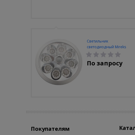
Светильник
светодиодный Mireks
С-310-80-S (5W/4000-
5000K/500lm/датчик
По запросу
движения)
Ката
Покупателям