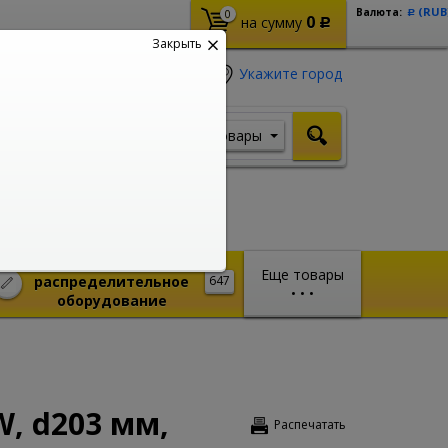
(RUB
Валюта:
0
Р
0
на сумму
Р
Закрыть
Укажите город
Товары
Я ищу, например,
Стабилизатор
Монтажное и
Еще товары
распределительное
647
•
•
•
оборудование
W, d203 мм,
Распечатать