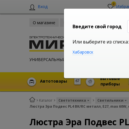
0
Вход
Избра
О магазине
Новости
Оплата и доставка
Введите свой город
Или выберите из списка:
Хабаровск
УНИВЕРСАЛЬНЫЙ ИНТЕРНЕТ МАГАЗИН
Бытовые
Автотовары
67
приборы
Каталог
Светотехника
Светильники
Люстра Эра Подвес PL4 BK/RC металл, E27, max 60W
Люстра Эра Подвес PL