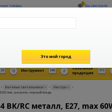
0
нные товары
Вы смотрели
О компании
Контакты
(4212) 73-60-42
Звоните с 09-00 до 19-00 (Хабаровск)
с 02-00 до 12-00 (МСК)
shop@mireks.ru
Это мой город
Кабельная
26
Инструмент
346
973
продукция
Бытовые светильники
Люстры
, d203 мм, шагрень черный/медь
4 BK/RC металл, E27, max 60