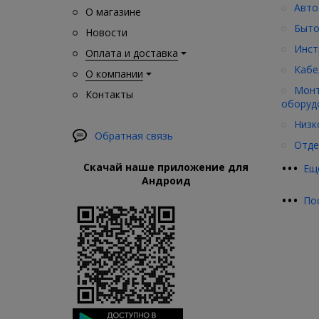
Авто
О магазине
Быто
Новости
Инст
Оплата и доставка
Кабе
О компании
Монт
Контакты
оборуд
Низк
Обратная связь
Отде
•
•
•
Скачай наше приложение для
Ещ
Андроид
•
•
•
По