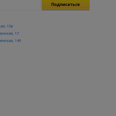
Подписаться
кая, 15в
ченская, 17
ченская, 149