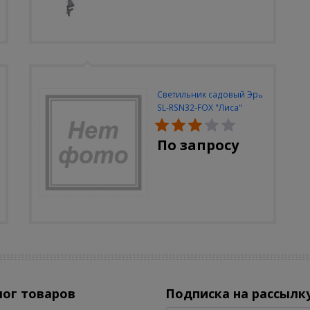
Светильник садовый Эра
SL-RSN32-FOX "Лиса"
солн.бат, полистоун,
цветной, 32 см
По запросу
лог товаров
Подписка на рассылк