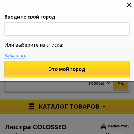
0
0
0
Вход
Введите свой город
Или выберите из списка:
УНИВЕРСАЛЬНЫЙ ИНТЕРНЕТ МАГАЗИН
Хабаровск
УКАЖИТЕ ГОРОД
Это мой город
КАТАЛОГ ТОВАРОВ
Люстра COLOSSEO
Распечатать