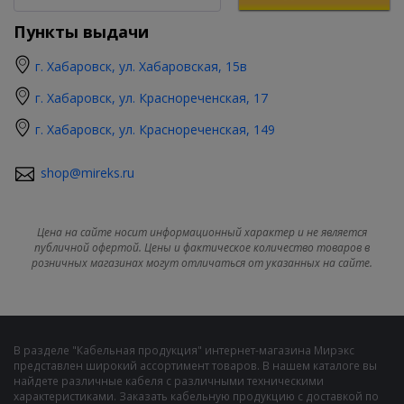
Пункты выдачи
г. Хабаровск, ул. Хабаровская, 15в
г. Хабаровск, ул. Краснореченская, 17
г. Хабаровск, ул. Краснореченская, 149
shop@mireks.ru
Цена на сайте носит информационный характер и не является
публичной офертой. Цены и фактическое количество товаров в
розничных магазинах могут отличаться от указанных на сайте.
В разделе "Кабельная продукция" интернет-магазина Мирэкс
представлен широкий ассортимент товаров. В нашем каталоге вы
найдете различные кабеля с различными техническими
характеристиками. Заказать кабельную продукцию с доставкой по