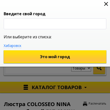
0
0
0
Вход
Введите свой город
Или выберите из списка:
УНИВЕРСАЛЬНЫЙ ИНТЕРНЕТ МАГАЗИН
Хабаровск
УКАЖИТЕ ГОРОД
Это мой город
КАТАЛОГ ТОВАРОВ
Люстра COLOSSEO NINA
Распечатать