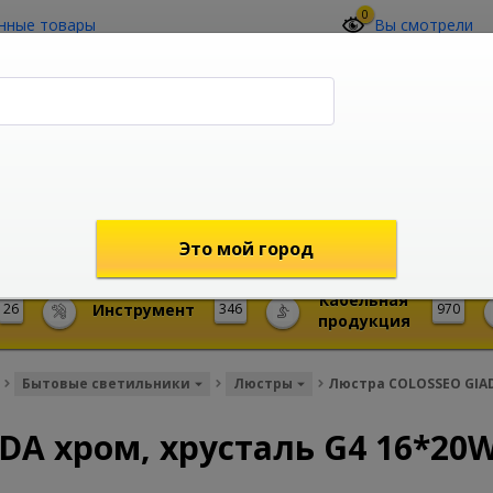
0
нные товары
Вы смотрели
О компании
Контакты
(4212) 73-60-42
Звоните с 09-00 до 19-00 (Хабаровск)
с 02-00 до 12-00 (МСК)
shop@mireks.ru
Это мой город
Кабельная
26
Инструмент
346
970
продукция
Бытовые светильники
Люстры
Люстра COLOSSEO GIAD
DA хром, хрусталь G4 16*20