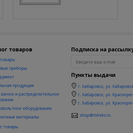
лог товаров
Подписка на рассылк
товары
вые приборы
Пункты выдачи
румент
льная продукция
г. Хабаровск, ул. Хабаровс
ажное и распределительное
г. Хабаровск, ул. Красноре
ование
г. Хабаровск, ул. Красноре
овольтное оборудование
shop@mireks.ru
лочные материалы
е товары