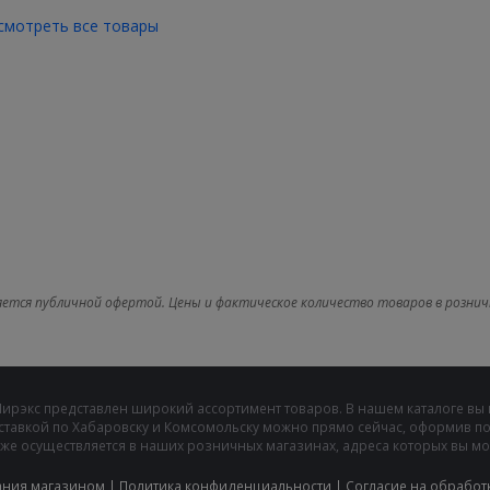
смотреть все товары
яется публичной офертой. Цены и фактическое количество товаров в рознич
Мирэкс представлен широкий ассортимент товаров. В нашем каталоге вы
ставкой по Хабаровску и Комсомольску можно прямо сейчас, оформив пок
же осуществляется в наших розничных магазинах, адреса которых вы може
ания магазином
|
Политика конфиденциальности
|
Cогласие на обработ