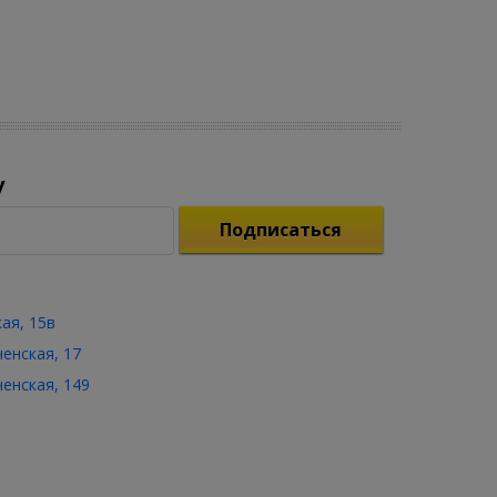
у
Подписаться
кая, 15в
ченская, 17
ченская, 149