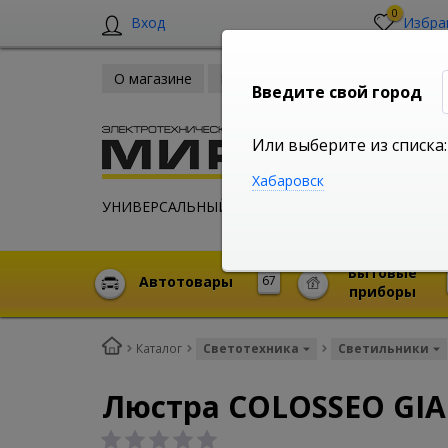
0
Вход
Избра
О магазине
Новости
Оплата и доставка
Введите свой город
Или выберите из списка:
Хабаровск
УНИВЕРСАЛЬНЫЙ ИНТЕРНЕТ МАГАЗИН
Бытовые
Автотовары
67
приборы
Каталог
Светотехника
Светильники
Люстра COLOSSEO GIA