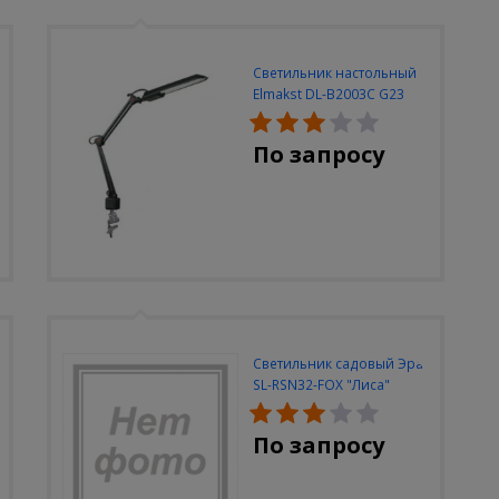
Светильник настольный
Elmakst DL-B2003C G23
черный струбцина
По запросу
Светильник садовый Эра
SL-RSN32-FOX "Лиса"
солн.бат, полистоун,
цветной, 32 см
По запросу