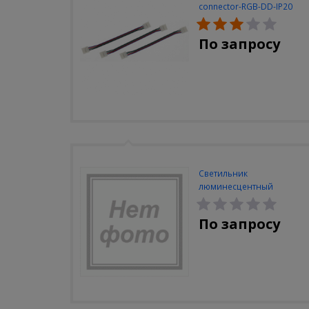
connector-RGB-DD-IP20
(3шт/уп)
По запросу
Светильник
люминесцентный
Navigator NEL-A2-E130-T4-
840/WH
По запросу