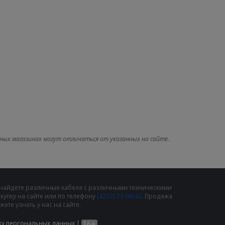
ных магазинах могут отличаться от указанных на сайте.
 найдете различные кабеля с различными техническими
упку на сайте или по телефону
(4212) 73-60-42
. Продажа
те узнать у нас на сайте.
ку персональных данных
|