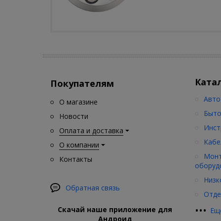
Ката
Покупателям
Авто
О магазине
Быто
Новости
Инст
Оплата и доставка
Кабе
О компании
Монт
Контакты
оборуд
Низк
Обратная связь
Отде
•
•
•
Скачай наше приложение для
Ещ
Андроид