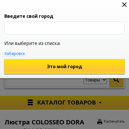
0
0
0
Вход
Введите свой город
Или выберите из списка:
УНИВЕРСАЛЬНЫЙ ИНТЕРНЕТ МАГАЗИН
Хабаровск
УКАЖИТЕ ГОРОД
Это мой город
КАТАЛОГ ТОВАРОВ
Люстра COLOSSEO DORA
Распечатать