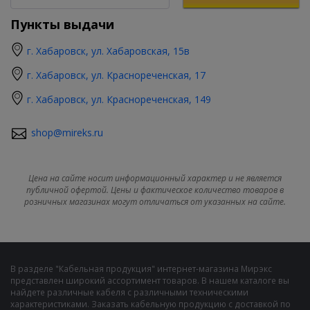
Пункты выдачи
г. Хабаровск, ул. Хабаровская, 15в
г. Хабаровск, ул. Краснореченская, 17
г. Хабаровск, ул. Краснореченская, 149
shop@mireks.ru
Цена на сайте носит информационный характер и не является
публичной офертой. Цены и фактическое количество товаров в
розничных магазинах могут отличаться от указанных на сайте.
В разделе "Кабельная продукция" интернет-магазина Мирэкс
представлен широкий ассортимент товаров. В нашем каталоге вы
найдете различные кабеля с различными техническими
характеристиками. Заказать кабельную продукцию с доставкой по