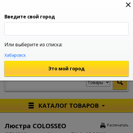
0
0
0
Вход
Введите свой город
Или выберите из списка:
УНИВЕРСАЛЬНЫЙ ИНТЕРНЕТ МАГАЗИН
Хабаровск
УКАЖИТЕ ГОРОД
Это мой город
КАТАЛОГ ТОВАРОВ
Люстра COLOSSEO
Распечатать