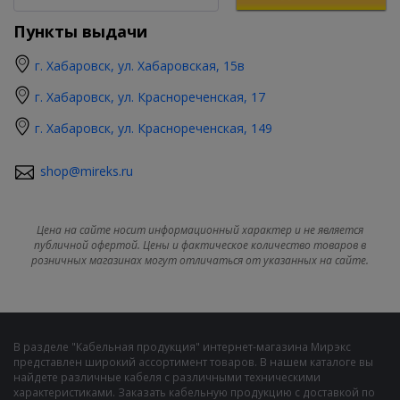
Пункты выдачи
г. Хабаровск, ул. Хабаровская, 15в
г. Хабаровск, ул. Краснореченская, 17
г. Хабаровск, ул. Краснореченская, 149
shop@mireks.ru
Цена на сайте носит информационный характер и не является
публичной офертой. Цены и фактическое количество товаров в
розничных магазинах могут отличаться от указанных на сайте.
В разделе "Кабельная продукция" интернет-магазина Мирэкс
представлен широкий ассортимент товаров. В нашем каталоге вы
найдете различные кабеля с различными техническими
характеристиками. Заказать кабельную продукцию с доставкой по