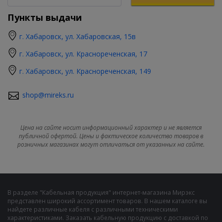
Пункты выдачи
г. Хабаровск, ул. Хабаровская, 15в
г. Хабаровск, ул. Краснореченская, 17
г. Хабаровск, ул. Краснореченская, 149
shop@mireks.ru
Цена на сайте носит информационный характер и не является
публичной офертой. Цены и фактическое количество товаров в
розничных магазинах могут отличаться от указанных на сайте.
В разделе "Кабельная продукция" интернет-магазина Мирэкс
представлен широкий ассортимент товаров. В нашем каталоге вы
найдете различные кабеля с различными техническими
характеристиками. Заказать кабельную продукцию с доставкой по