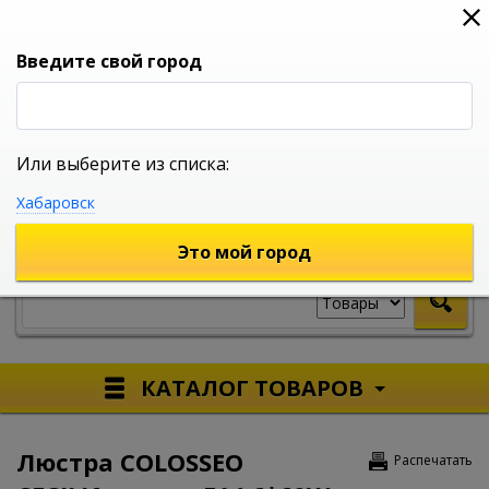
0
0
0
Вход
Введите свой город
Или выберите из списка:
УНИВЕРСАЛЬНЫЙ ИНТЕРНЕТ МАГАЗИН
Хабаровск
УКАЖИТЕ ГОРОД
Это мой город
КАТАЛОГ ТОВАРОВ
Люстра COLOSSEO
Распечатать