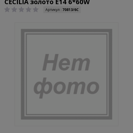
CECILIA золото E14 6*60W
Артикул :
70813/6C