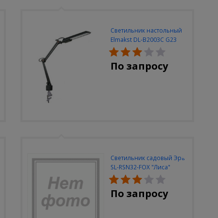
Светильник настольный
Elmakst DL-B2003C G23
черный струбцина
По запросу
Светильник садовый Эра
SL-RSN32-FOX "Лиса"
солн.бат, полистоун,
цветной, 32 см
По запросу