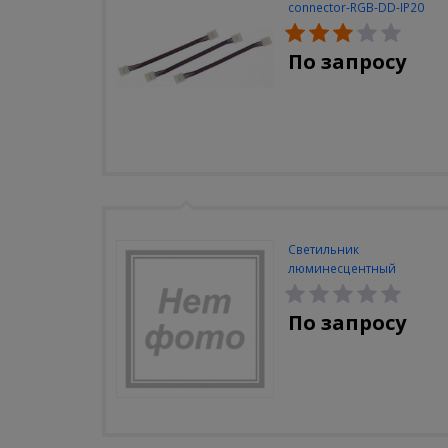
connector-RGB-DD-IP20
(3шт/уп)
По запросу
Светильник
люминесцентный
Navigator NEL-A2-E130-T4-
840/WH
По запросу