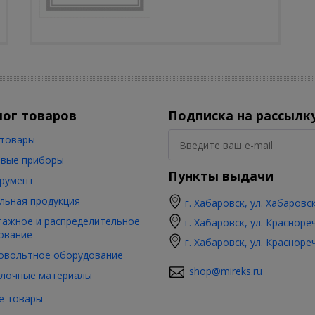
лог товаров
Подписка на рассылк
товары
вые приборы
Пункты выдачи
румент
льная продукция
г. Хабаровск, ул. Хабаровс
ажное и распределительное
г. Хабаровск, ул. Красноре
ование
г. Хабаровск, ул. Красноре
овольтное оборудование
shop@mireks.ru
лочные материалы
е товары