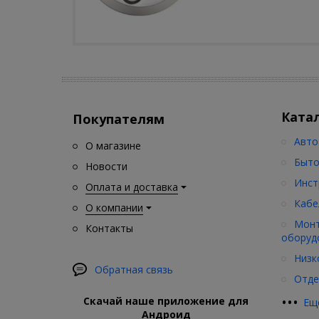
Ката
Покупателям
Авто
О магазине
Быто
Новости
Инст
Оплата и доставка
Кабе
О компании
Монт
Контакты
оборуд
Низк
Обратная связь
Отде
•
•
•
Скачай наше приложение для
Ещ
Андроид