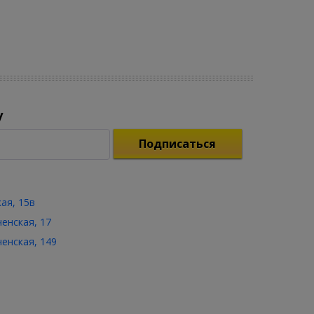
у
Подписаться
кая, 15в
ченская, 17
ченская, 149