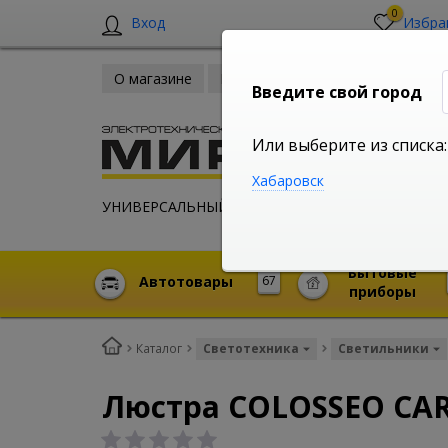
0
Вход
Избра
О магазине
Новости
Оплата и доставка
Введите свой город
Или выберите из списка:
Хабаровск
УНИВЕРСАЛЬНЫЙ ИНТЕРНЕТ МАГАЗИН
Бытовые
Автотовары
67
приборы
Каталог
Светотехника
Светильники
Люстра COLOSSEO CAR