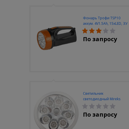
Фонарь Трофи TSP10
аккум. 4V1.5Ah, 15xLED, ЗУ
вилка 220V
По запросу
Светильник
светодиодный Mireks
С-310-80-S (5W/4000-
5000K/500lm/датчик
По запросу
движения)