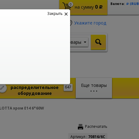
(RUB
Валюта:
0
Р
0
на сумму
Р
Закрыть
Укажите город
Товары
Я ищу, например,
Стабилизатор
Монтажное и
Еще товары
распределительное
647
•
•
•
оборудование
OTTA хром E14 6*60W
Распечатать
Артикул :
70816/6C