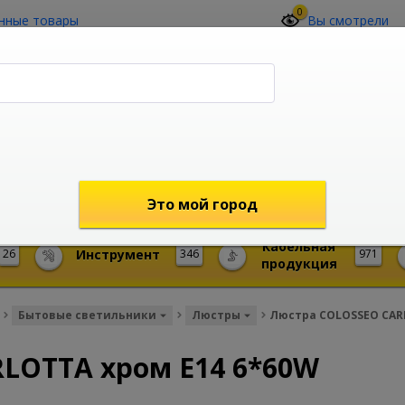
0
нные товары
Вы смотрели
О компании
Контакты
(4212) 73-60-42
Звоните с 09-00 до 19-00 (Хабаровск)
с 02-00 до 12-00 (МСК)
shop@mireks.ru
Это мой город
Кабельная
26
Инструмент
346
971
продукция
Бытовые светильники
Люстры
Люстра COLOSSEO CARL
LOTTA хром E14 6*60W