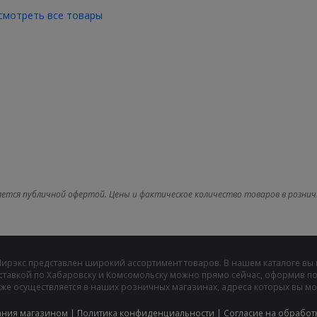
смотреть все товары
яется публичной офертой. Цены и фактическое количество товаров в рознич
Мирэкс представлен широкий ассортимент товаров. В нашем каталоге вы
ставкой по Хабаровску и Комсомольску можно прямо сейчас, оформив пок
же осуществляется в наших розничных магазинах, адреса которых вы може
ания магазином
|
Политика конфиденциальности
|
Cогласие на обработ