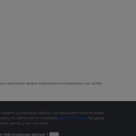
ных магазинах могут отличаться от указанных на сайте.
 найдете различные кабеля с различными техническими
упку на сайте или по телефону
(4212) 73-60-42
. Продажа
те узнать у нас на сайте.
ку персональных данных
|