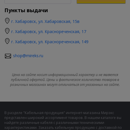
Пункты выдачи
г. Хабаровск, ул. Хабаровская, 15в
г. Хабаровск, ул. Краснореченская, 17
г. Хабаровск, ул. Краснореченская, 149
shop@mireks.ru
Цена на сайте носит информационный характер и не является
публичной офертой. Цены и фактическое количество товаров в
розничных магазинах могут отличаться от указанных на сайте.
В разделе "Кабельная продукция" интернет-магазина Мирэкс
представлен широкий ассортимент товаров. В нашем каталоге вы
найдете различные кабеля с различными техническими
характеристиками. Заказать кабельную продукцию с доставкой по