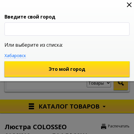
0
0
0
Вход
Введите свой город
Или выберите из списка:
УНИВЕРСАЛЬНЫЙ ИНТЕРНЕТ МАГАЗИН
Хабаровск
УКАЖИТЕ ГОРОД
Это мой город
КАТАЛОГ ТОВАРОВ
Люстра COLOSSEO
Распечатать