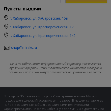
Пункты выдачи
г. Хабаровск, ул. Хабаровская, 15в
г. Хабаровск, ул. Краснореченская, 17
г. Хабаровск, ул. Краснореченская, 149
shop@mireks.ru
Цена на сайте носит информационный характер и не является
публичной офертой. Цены и фактическое количество товаров в
розничных магазинах могут отличаться от указанных на сайте.
В разделе "Кабельная продукция" интернет-магазина Мирэкс
представлен широкий ассортимент товаров. В нашем каталоге вы
найдете различные кабеля с различными техническими
характеристиками. Заказать кабельную продукцию с доставкой по