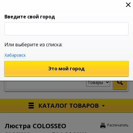
0
0
0
Вход
Введите свой город
Или выберите из списка:
УНИВЕРСАЛЬНЫЙ ИНТЕРНЕТ МАГАЗИН
Хабаровск
УКАЖИТЕ ГОРОД
Это мой город
КАТАЛОГ ТОВАРОВ
Люстра COLOSSEO
Распечатать