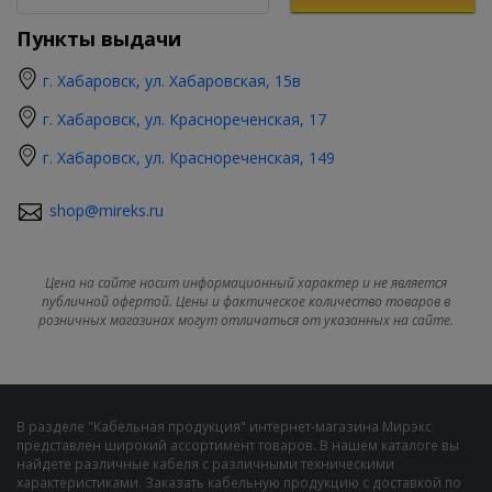
Пункты выдачи
г. Хабаровск, ул. Хабаровская, 15в
г. Хабаровск, ул. Краснореченская, 17
г. Хабаровск, ул. Краснореченская, 149
shop@mireks.ru
Цена на сайте носит информационный характер и не является
публичной офертой. Цены и фактическое количество товаров в
розничных магазинах могут отличаться от указанных на сайте.
В разделе "Кабельная продукция" интернет-магазина Мирэкс
представлен широкий ассортимент товаров. В нашем каталоге вы
найдете различные кабеля с различными техническими
характеристиками. Заказать кабельную продукцию с доставкой по