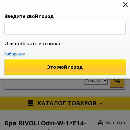
0
0
0
Вход
Введите свой город
Или выберите из списка:
УНИВЕРСАЛЬНЫЙ ИНТЕРНЕТ МАГАЗИН
Хабаровск
УКАЖИТЕ ГОРОД
Это мой город
КАТАЛОГ ТОВАРОВ
Бра RIVOLI Odri-W-1*E14-
Распечатать