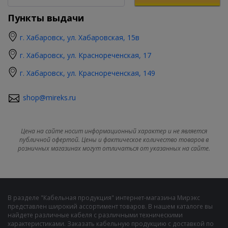
Пункты выдачи
г. Хабаровск, ул. Хабаровская, 15в
г. Хабаровск, ул. Краснореченская, 17
г. Хабаровск, ул. Краснореченская, 149
shop@mireks.ru
Цена на сайте носит информационный характер и не является
публичной офертой. Цены и фактическое количество товаров в
розничных магазинах могут отличаться от указанных на сайте.
В разделе "Кабельная продукция" интернет-магазина Мирэкс
представлен широкий ассортимент товаров. В нашем каталоге вы
найдете различные кабеля с различными техническими
характеристиками. Заказать кабельную продукцию с доставкой по