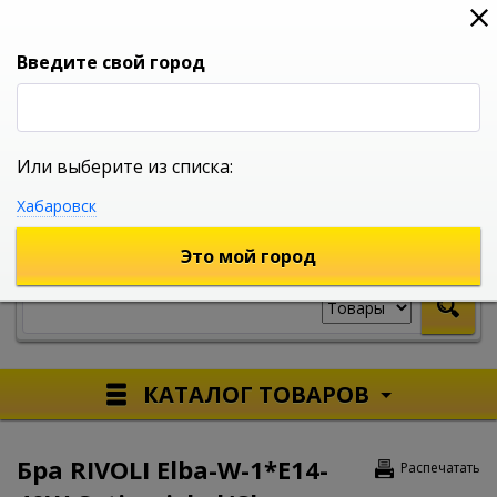
0
0
0
Вход
Введите свой город
Или выберите из списка:
УНИВЕРСАЛЬНЫЙ ИНТЕРНЕТ МАГАЗИН
Хабаровск
УКАЖИТЕ ГОРОД
Это мой город
КАТАЛОГ ТОВАРОВ
Бра RIVOLI Elba-W-1*E14-
Распечатать