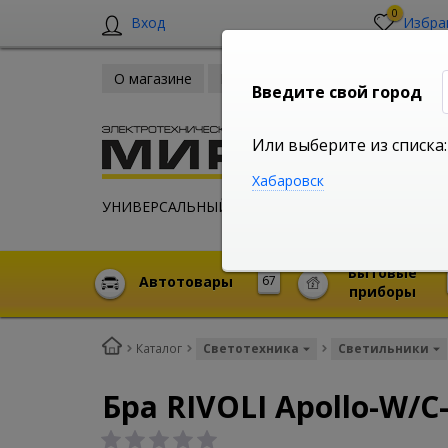
0
Вход
Избра
О магазине
Новости
Оплата и доставка
Введите свой город
Или выберите из списка:
Хабаровск
УНИВЕРСАЛЬНЫЙ ИНТЕРНЕТ МАГАЗИН
Бытовые
Автотовары
67
приборы
Каталог
Светотехника
Светильники
Бра RIVOLI Apollo-W/