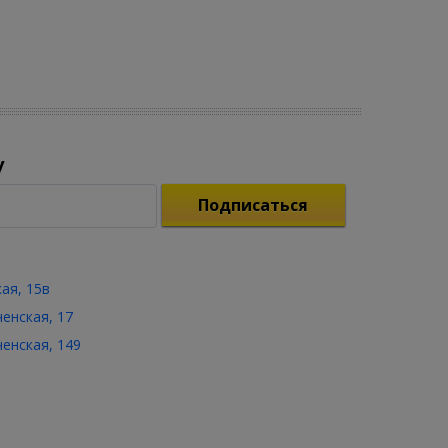
у
Подписаться
кая, 15в
ченская, 17
ченская, 149