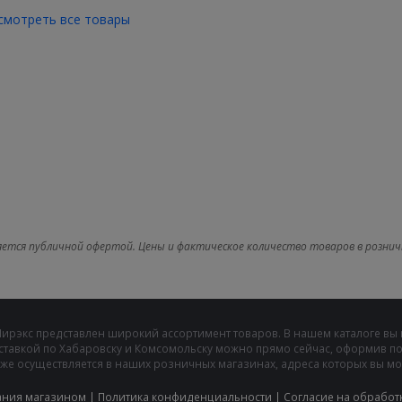
смотреть все товары
яется публичной офертой. Цены и фактическое количество товаров в рознич
Мирэкс представлен широкий ассортимент товаров. В нашем каталоге вы
ставкой по Хабаровску и Комсомольску можно прямо сейчас, оформив пок
же осуществляется в наших розничных магазинах, адреса которых вы може
ания магазином
|
Политика конфиденциальности
|
Cогласие на обработ