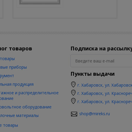
лог товаров
Подписка на рассылк
товары
вые приборы
Пункты выдачи
румент
льная продукция
г. Хабаровск, ул. Хабаровс
ажное и распределительное
г. Хабаровск, ул. Красноре
ование
г. Хабаровск, ул. Красноре
овольтное оборудование
shop@mireks.ru
лочные материалы
е товары