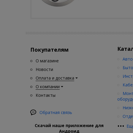
Ката
Покупателям
Авто
О магазине
Быто
Новости
Инст
Оплата и доставка
Кабе
О компании
Монт
Контакты
оборуд
Низк
Обратная связь
Отде
•
•
•
Скачай наше приложение для
Ещ
Андроид