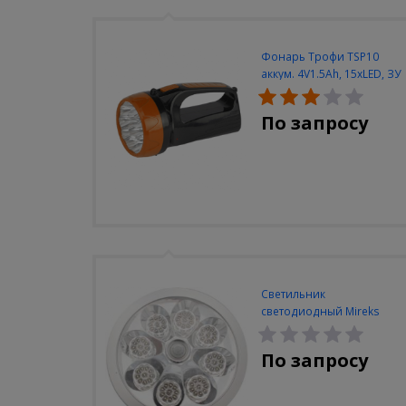
Фонарь Трофи TSP10
аккум. 4V1.5Ah, 15xLED, ЗУ
вилка 220V
По запросу
Светильник
светодиодный Mireks
С-310-80-S (5W/4000-
5000K/500lm/датчик
По запросу
движения)