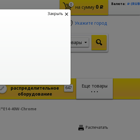
(RUB
Валюта:
0
Р
0
на сумму
Р
Закрыть
Укажите город
Товары
Я ищу, например,
Шуруповерт
Монтажное и
Еще товары
распределительное
647
•
•
•
оборудование
-1*E14-40W-Chrome
Распечатать