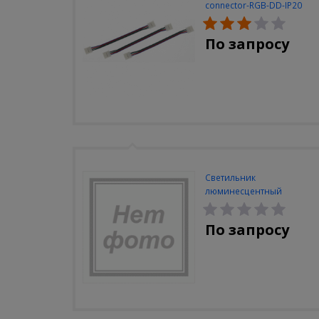
connector-RGB-DD-IP20
(3шт/уп)
По запросу
Светильник
люминесцентный
Navigator NEL-A2-E130-T4-
840/WH
По запросу