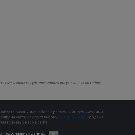
ных магазинах могут отличаться от указанных на сайте.
 найдете различные кабеля с различными техническими
упку на сайте или по телефону
(4212) 73-60-42
. Продажа
те узнать у нас на сайте.
ку персональных данных
|