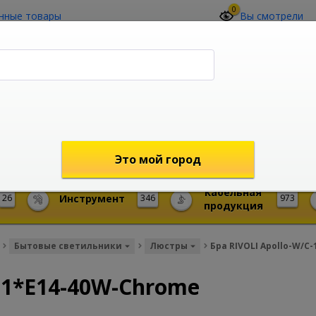
0
нные товары
Вы смотрели
О компании
Контакты
(4212) 73-60-42
Звоните с 09-00 до 19-00 (Хабаровск)
с 02-00 до 12-00 (МСК)
shop@mireks.ru
Это мой город
Кабельная
26
Инструмент
346
973
продукция
Бытовые светильники
Люстры
Бра RIVOLI Apollo-W/C
C-1*E14-40W-Chrome