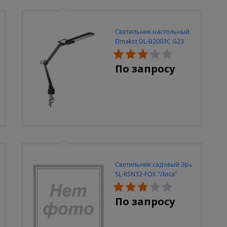
Светильник настольный
Elmakst DL-B2003C G23
черный струбцина
По запросу
Светильник садовый Эра
SL-RSN32-FOX "Лиса"
солн.бат, полистоун,
цветной, 32 см
По запросу