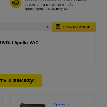
У вас есть 14 дней, для того чтобы
протестировать вашу покупку*
Характеристики
IVOLI Apollo-W/C-
ь к заказу:
Прожектор