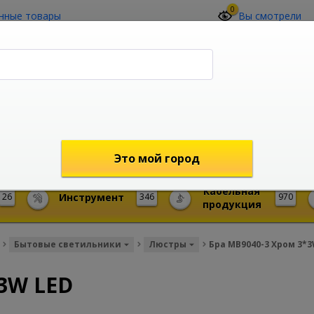
0
нные товары
Вы смотрели
О компании
Контакты
(4212) 73-60-42
Звоните с 09-00 до 19-00 (Хабаровск)
с 02-00 до 12-00 (МСК)
shop@mireks.ru
Это мой город
Кабельная
26
Инструмент
346
970
продукция
Бытовые светильники
Люстры
Бра MB9040-3 Хром 3*3
*3W LED