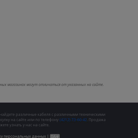
ных магазинах могут отличаться от указанных на сайте.
 найдете различные кабеля с различными техническими
упку на сайте или по телефону
(4212) 73-60-42
. Продажа
те узнать у нас на сайте.
ку персональных данных
|