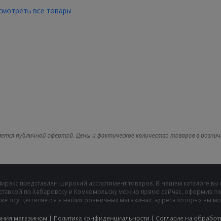
смотреть все товары
яется публичной офертой. Цены и фактическое количество товаров в рознич
Мирэкс представлен широкий ассортимент товаров. В нашем каталоге вы
ставкой по Хабаровску и Комсомольску можно прямо сейчас, оформив пок
же осуществляется в наших розничных магазинах, адреса которых вы може
ания магазином
|
Политика конфиденциальности
|
Cогласие на обработ