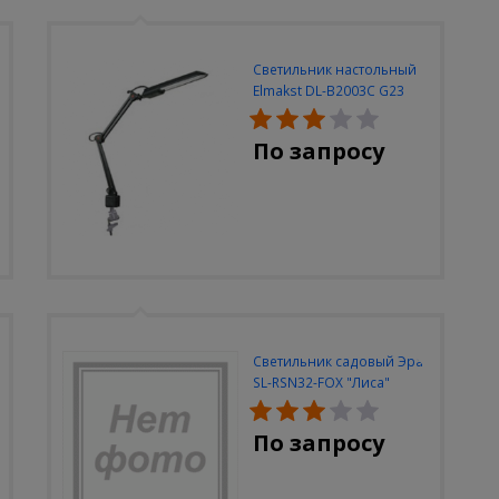
Светильник настольный
Elmakst DL-B2003C G23
черный струбцина
По запросу
Светильник садовый Эра
SL-RSN32-FOX "Лиса"
солн.бат, полистоун,
цветной, 32 см
По запросу