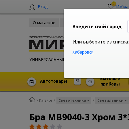
0
Вход
Избра
О магазине
Новости
Оплата и доставка
Введите свой город
Или выберите из списка:
Хабаровск
УНИВЕРСАЛЬНЫЙ ИНТЕРНЕТ МАГАЗИН
Бытовые
Автотовары
67
приборы
Каталог
Светотехника
Светильники
Бра MB9040-3 Хром 3