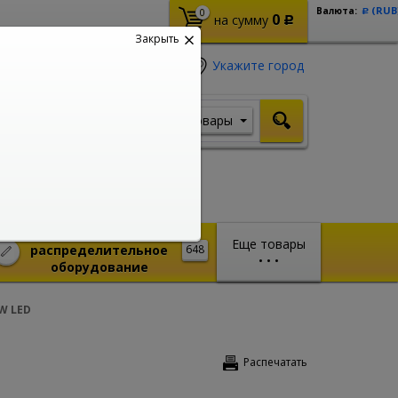
(RUB
Валюта:
0
Р
0
на сумму
Р
Закрыть
Укажите город
Товары
Я ищу, например,
Шуруповерт
Монтажное и
Еще товары
распределительное
648
•
•
•
оборудование
W LED
Распечатать