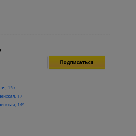
у
Подписаться
кая, 15в
ченская, 17
ченская, 149