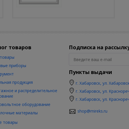
лог товаров
Подписка на рассылк
товары
вые приборы
Пункты выдачи
румент
льная продукция
г. Хабаровск, ул. Хабаровс
ажное и распределительное
г. Хабаровск, ул. Красноре
ование
г. Хабаровск, ул. Красноре
овольтное оборудование
shop@mireks.ru
лочные материалы
е товары