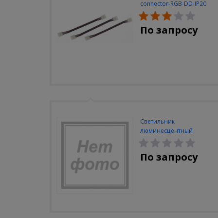
connector-RGB-DD-IP20
(3шт/уп)
По запросу
Светильник
люминесцентный
Navigator NEL-A2-E130-T4-
840/WH
По запросу