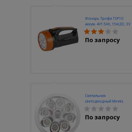
Фонарь Трофи TSP10
аккум. 4V1.5Ah, 15xLED, ЗУ
вилка 220V
По запросу
Светильник
светодиодный Mireks
С-310-80-S (5W/4000-
5000K/500lm/датчик
По запросу
движения)