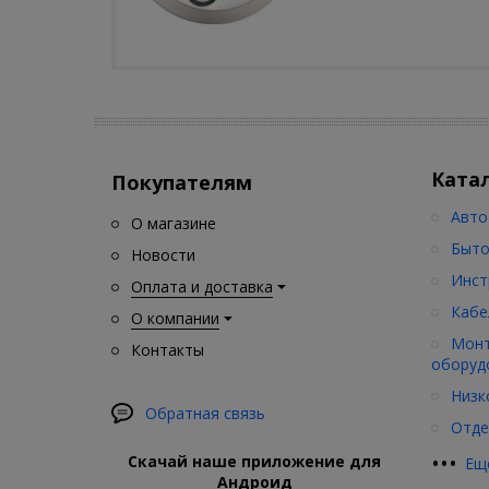
Ката
Покупателям
Авто
О магазине
Быто
Новости
Инст
Оплата и доставка
Кабе
О компании
Монт
Контакты
оборуд
Низк
Обратная связь
Отде
•
•
•
Скачай наше приложение для
Ещ
Андроид