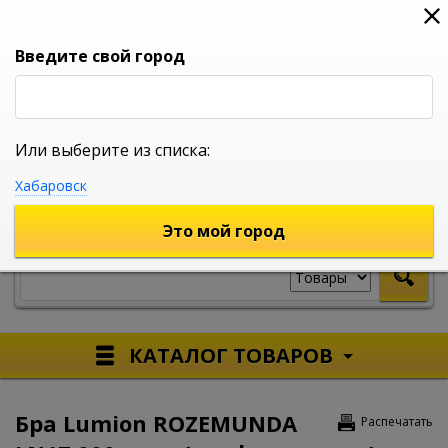
0
0
0
Вход
Введите свой город
Или выберите из списка:
УНИВЕРСАЛЬНЫЙ ИНТЕРНЕТ МАГАЗИН
Хабаровск
УКАЖИТЕ ГОРОД
Это мой город
КАТАЛОГ ТОВАРОВ
Бра Lumion ROZEMUNDA
Распечатать