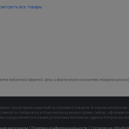
смотреть все товары
яется публичной офертой. Цены и фактическое количество товаров в рознич
Мирэкс представлен широкий ассортимент товаров. В нашем каталоге вы
ставкой по Хабаровску и Комсомольску можно прямо сейчас, оформив пок
же осуществляется в наших розничных магазинах, адреса которых вы може
ания магазином
|
Политика конфиденциальности
|
Cогласие на обработ