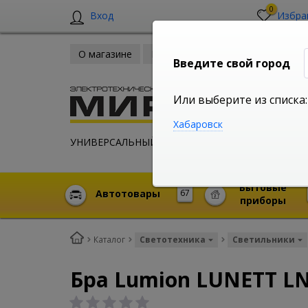
0
Вход
Избра
О магазине
Новости
Оплата и доставка
Введите свой город
Или выберите из списка:
Хабаровск
УНИВЕРСАЛЬНЫЙ ИНТЕРНЕТ МАГАЗИН
Бытовые
Автотовары
67
приборы
Каталог
Светотехника
Светильники
Бра Lumion LUNETT LN