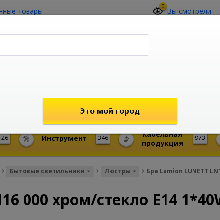
0
нные товары
Вы смотрели
О компании
Контакты
(4212) 73-60-42
Звоните с 09-00 до 19-00 (Хабаровск)
с 02-00 до 12-00 (МСК)
shop@mireks.ru
Это мой город
Кабельная
26
Инструмент
346
973
продукция
Бытовые светильники
Люстры
Бра Lumion LUNETT LN1
16 000 хром/стекло E14 1*40