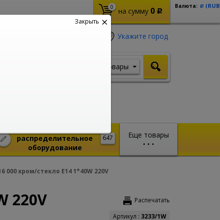
(RUB
Валюта:
0
Р
0
на сумму
Р
Закрыть
Укажите город
Товары
Я ищу, например,
Стабилизатор
Монтажное и
Еще товары
распределительное
647
•
•
•
оборудование
6 000 хром/стекло E14 1*40W 220V
W 220V
Распечатать
Артикул :
3233/1W