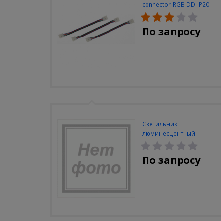
connector-RGB-DD-IP20
(3шт/уп)
По запросу
Светильник
люминесцентный
Navigator NEL-A2-E130-T4-
840/WH
По запросу