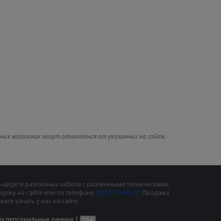
ных магазинах могут отличаться от указанных на сайте.
 найдете различные кабеля с различными техническими
упку на сайте или по телефону
(4212) 73-60-42
. Продажа
те узнать у нас на сайте.
ку персональных данных
|