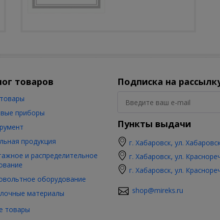
лог товаров
Подписка на рассылк
товары
вые приборы
Пункты выдачи
румент
льная продукция
г. Хабаровск, ул. Хабаровс
ажное и распределительное
г. Хабаровск, ул. Красноре
ование
г. Хабаровск, ул. Красноре
овольтное оборудование
shop@mireks.ru
лочные материалы
е товары