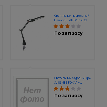
Светильник настольный
Elmakst DL-B2003C G23
черный струбцина
По запросу
Светильник садовый Эра
SL-RSN32-FOX "Лиса"
солн.бат, полистоун,
цветной, 32 см
По запросу