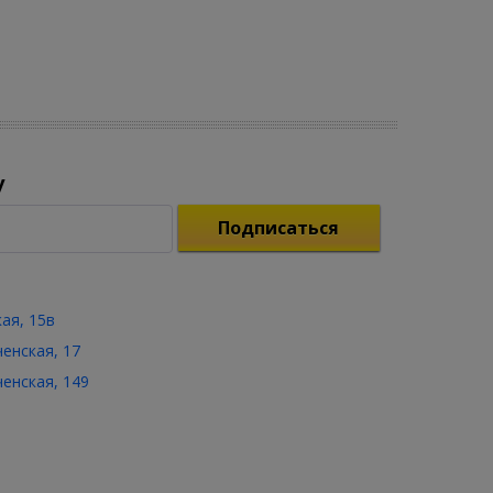
у
Подписаться
кая, 15в
ченская, 17
ченская, 149