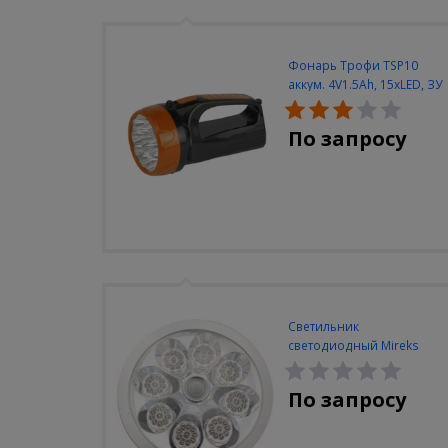
Фонарь Трофи TSP10
аккум. 4V1.5Ah, 15xLED, ЗУ
вилка 220V
По запросу
Светильник
светодиодный Mireks
С-310-80-S (5W/4000-
5000K/500lm/датчик
По запросу
движения)