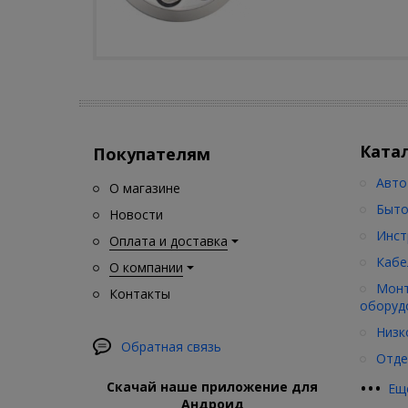
Ката
Покупателям
Авто
О магазине
Быто
Новости
Инст
Оплата и доставка
Кабе
О компании
Монт
Контакты
оборуд
Низк
Обратная связь
Отде
•
•
•
Скачай наше приложение для
Ещ
Андроид