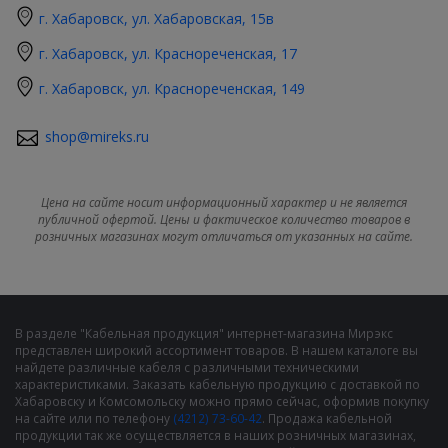
г. Хабаровск, ул. Хабаровская, 15в
г. Хабаровск, ул. Краснореченская, 17
г. Хабаровск, ул. Краснореченская, 149
shop@mireks.ru
Цена на сайте носит информационный характер и не является
публичной офертой. Цены и фактическое количество товаров в
розничных магазинах могут отличаться от указанных на сайте.
В разделе "Кабельная продукция" интернет-магазина Мирэкс
представлен широкий ассортимент товаров. В нашем каталоге вы
найдете различные кабеля с различными техническими
характеристиками. Заказать кабельную продукцию с доставкой по
Хабаровску и Комсомольску можно прямо сейчас, оформив покупку
на сайте или по телефону
(4212) 73-60-42
. Продажа кабельной
продукции так же осуществляется в наших розничных магазинах,