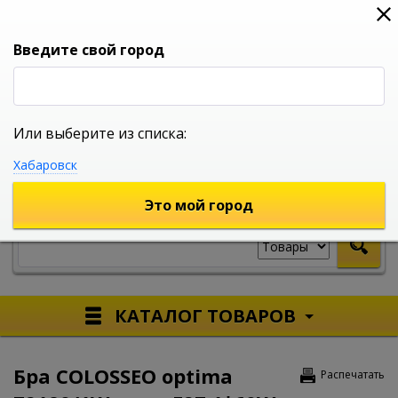
0
0
0
Вход
Введите свой город
Или выберите из списка:
УНИВЕРСАЛЬНЫЙ ИНТЕРНЕТ МАГАЗИН
Хабаровск
УКАЖИТЕ ГОРОД
Это мой город
КАТАЛОГ ТОВАРОВ
Бра COLOSSEO optima
Распечатать