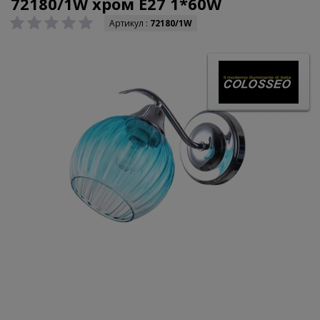
72180/1W хром E27 1*60W
Артикул :
72180/1W