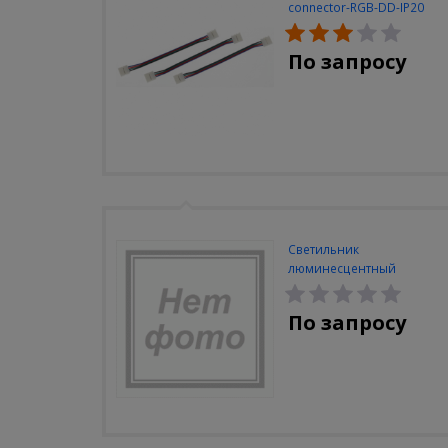
connector-RGB-DD-IP20
(3шт/уп)
По запросу
Светильник
люминесцентный
Navigator NEL-A2-E130-T4-
840/WH
По запросу