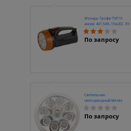
Фонарь Трофи TSP10
аккум. 4V1.5Ah, 15xLED, ЗУ
вилка 220V
По запросу
Светильник
светодиодный Mireks
С-310-80-S (5W/4000-
5000K/500lm/датчик
По запросу
движения)