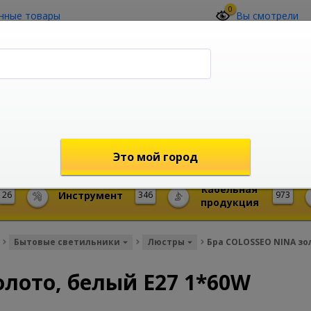
0
нные товары
Вы смотрели
О компании
Контакты
(4212) 73-60-42
Звоните с 09-00 до 19-00 (Хабаровск)
с 02-00 до 12-00 (МСК)
shop@mireks.ru
Это мой город
Кабельная
26
Инструмент
346
973
продукция
Бытовые светильники
Люстры
Бра COLOSSEO NINA зо
лото, белый E27 1*60W