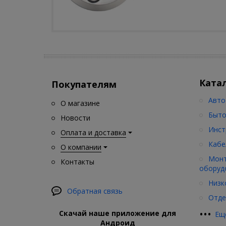
Ката
Покупателям
Авто
О магазине
Быто
Новости
Инст
Оплата и доставка
Кабе
О компании
Монт
Контакты
оборуд
Низк
Обратная связь
Отде
•
•
•
Скачай наше приложение для
Ещ
Андроид