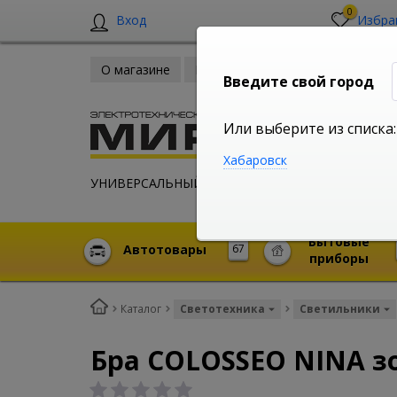
0
Вход
Избра
О магазине
Новости
Оплата и доставка
Введите свой город
Или выберите из списка:
Хабаровск
УНИВЕРСАЛЬНЫЙ ИНТЕРНЕТ МАГАЗИН
Бытовые
Автотовары
67
приборы
Каталог
Светотехника
Светильники
Бра COLOSSEO NINA зо