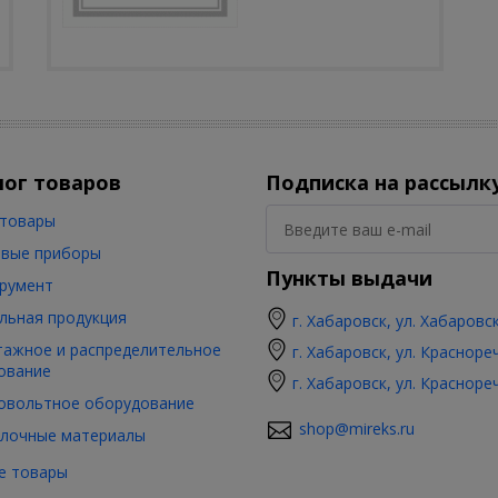
лог товаров
Подписка на рассылк
товары
вые приборы
Пункты выдачи
румент
льная продукция
г. Хабаровск, ул. Хабаровс
ажное и распределительное
г. Хабаровск, ул. Красноре
ование
г. Хабаровск, ул. Красноре
овольтное оборудование
shop@mireks.ru
лочные материалы
е товары