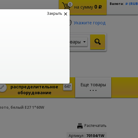
(RUB
Валюта:
0
Р
0
на сумму
Р
Закрыть
Укажите город
Товары
Я ищу, например,
Стабилизатор
Монтажное и
Еще товары
распределительное
647
•
•
•
оборудование
лото, белый E27 1*60W
Распечатать
Артикул :
70104/1W