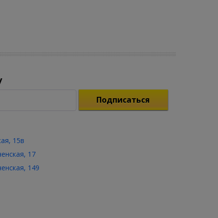
у
Подписаться
кая, 15в
ченская, 17
ченская, 149