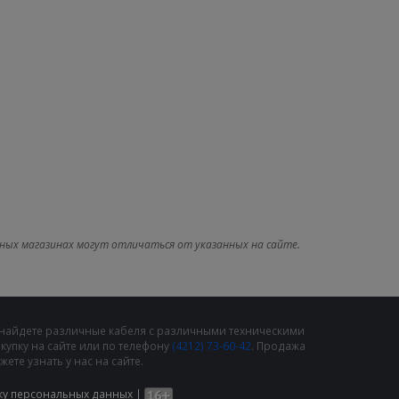
ных магазинах могут отличаться от указанных на сайте.
 найдете различные кабеля с различными техническими
упку на сайте или по телефону
(4212) 73-60-42
. Продажа
те узнать у нас на сайте.
ку персональных данных
|