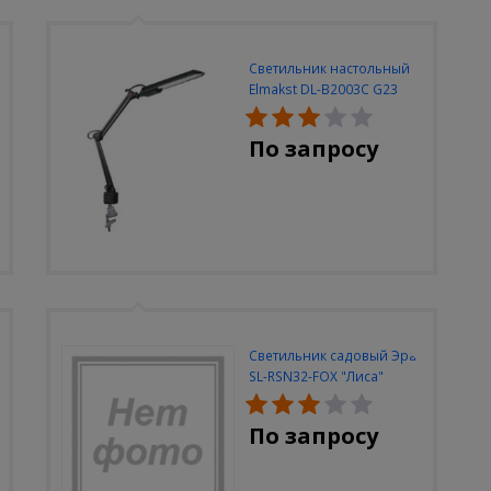
Светильник настольный
Elmakst DL-B2003C G23
черный струбцина
По запросу
Светильник садовый Эра
SL-RSN32-FOX "Лиса"
солн.бат, полистоун,
цветной, 32 см
По запросу