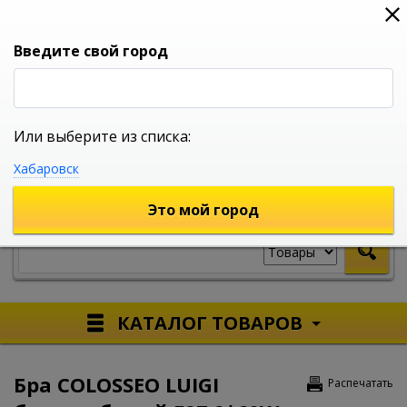
0
0
0
Вход
Введите свой город
Или выберите из списка:
УНИВЕРСАЛЬНЫЙ ИНТЕРНЕТ МАГАЗИН
Хабаровск
УКАЖИТЕ ГОРОД
Это мой город
КАТАЛОГ ТОВАРОВ
Бра COLOSSEO LUIGI
Распечатать