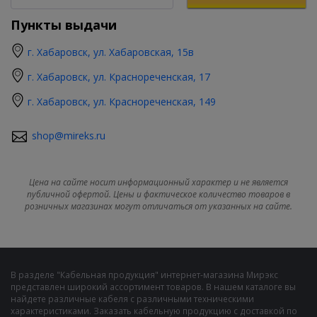
Пункты выдачи
г. Хабаровск, ул. Хабаровская, 15в
г. Хабаровск, ул. Краснореченская, 17
г. Хабаровск, ул. Краснореченская, 149
shop@mireks.ru
Цена на сайте носит информационный характер и не является
публичной офертой. Цены и фактическое количество товаров в
розничных магазинах могут отличаться от указанных на сайте.
В разделе "Кабельная продукция" интернет-магазина Мирэкс
представлен широкий ассортимент товаров. В нашем каталоге вы
найдете различные кабеля с различными техническими
характеристиками. Заказать кабельную продукцию с доставкой по