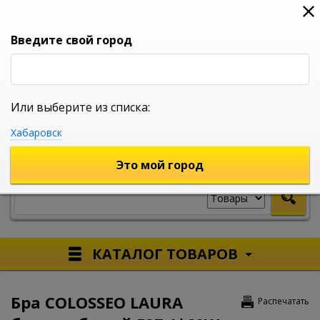
0
0
0
Вход
Введите свой город
Или выберите из списка:
УНИВЕРСАЛЬНЫЙ ИНТЕРНЕТ МАГАЗИН
Хабаровск
УКАЖИТЕ ГОРОД
Это мой город
КАТАЛОГ ТОВАРОВ
Бра COLOSSEO LAURA
Распечатать