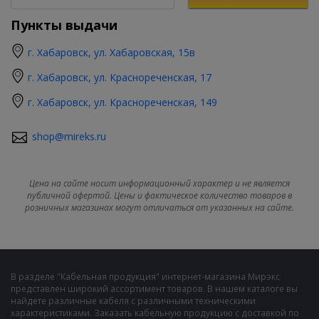
Пункты выдачи
г. Хабаровск, ул. Хабаровская, 15в
г. Хабаровск, ул. Краснореченская, 17
г. Хабаровск, ул. Краснореченская, 149
shop@mireks.ru
Цена на сайте носит информационный характер и не является
публичной офертой. Цены и фактическое количество товаров в
розничных магазинах могут отличаться от указанных на сайте.
В разделе "Кабельная продукция" интернет-магазина Мирэкс
представлен широкий ассортимент товаров. В нашем каталоге вы
найдете различные кабеля с различными техническими
характеристиками. Заказать кабельную продукцию с доставкой по