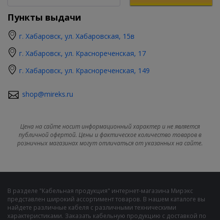
Пункты выдачи
г. Хабаровск, ул. Хабаровская, 15в
г. Хабаровск, ул. Краснореченская, 17
г. Хабаровск, ул. Краснореченская, 149
shop@mireks.ru
Цена на сайте носит информационный характер и не является
публичной офертой. Цены и фактическое количество товаров в
розничных магазинах могут отличаться от указанных на сайте.
В разделе "Кабельная продукция" интернет-магазина Мирэкс
представлен широкий ассортимент товаров. В нашем каталоге вы
найдете различные кабеля с различными техническими
характеристиками. Заказать кабельную продукцию с доставкой по