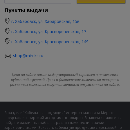
Пункты выдачи
г. Хабаровск, ул. Хабаровская, 15в
г. Хабаровск, ул. Краснореченская, 17
г. Хабаровск, ул. Краснореченская, 149
shop@mireks.ru
Цена на сайте носит информационный характер и не является
публичной офертой. Цены и фактическое количество товаров в
розничных магазинах могут отличаться от указанных на сайте.
В разделе "Кабельная продукция" интернет-магазина Мирэкс
представлен широкий ассортимент товаров. В нашем каталоге вы
найдете различные кабеля с различными техническими
характеристиками. Заказать кабельную продукцию с доставкой по