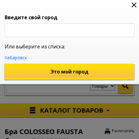
0
0
0
Вход
Введите свой город
Или выберите из списка:
УНИВЕРСАЛЬНЫЙ ИНТЕРНЕТ МАГАЗИН
Хабаровск
УКАЖИТЕ ГОРОД
Это мой город
КАТАЛОГ ТОВАРОВ
Бра COLOSSEO FAUSTA
Распечатать