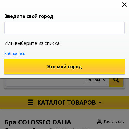
0
0
0
Вход
Введите свой город
Или выберите из списка:
УНИВЕРСАЛЬНЫЙ ИНТЕРНЕТ МАГАЗИН
Хабаровск
УКАЖИТЕ ГОРОД
Это мой город
КАТАЛОГ ТОВАРОВ
Бра COLOSSEO DALIA
Распечатать