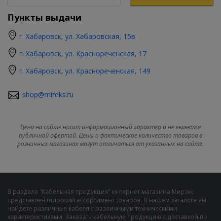
Пункты выдачи
г. Хабаровск, ул. Хабаровская, 15в
г. Хабаровск, ул. Краснореченская, 17
г. Хабаровск, ул. Краснореченская, 149
shop@mireks.ru
Цена на сайте носит информационный характер и не является
публичной офертой. Цены и фактическое количество товаров в
розничных магазинах могут отличаться от указанных на сайте.
В разделе "Кабельная продукция" интернет-магазина Мирэкс
представлен широкий ассортимент товаров. В нашем каталоге вы
найдете различные кабеля с различными техническими
характеристиками. Заказать кабельную продукцию с доставкой по