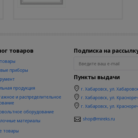
лог товаров
Подписка на рассылк
товары
вые приборы
Пункты выдачи
румент
льная продукция
г. Хабаровск, ул. Хабаровс
ажное и распределительное
г. Хабаровск, ул. Красноре
ование
г. Хабаровск, ул. Красноре
овольтное оборудование
shop@mireks.ru
лочные материалы
е товары