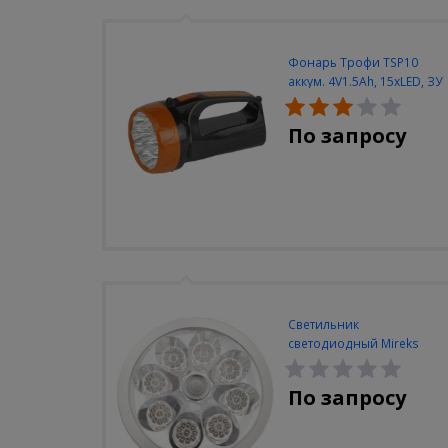
Фонарь Трофи TSP10
аккум. 4V1.5Ah, 15xLED, ЗУ
вилка 220V
По запросу
Светильник
светодиодный Mireks
С-310-80-S (5W/4000-
5000K/500lm/датчик
По запросу
движения)