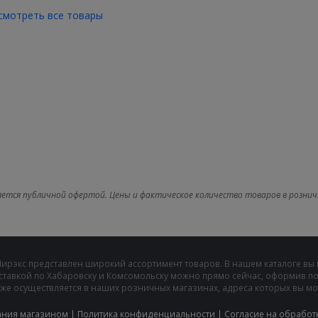
смотреть все товары
яется публичной офертой. Цены и фактическое количество товаров в рознич
Мирэкс представлен широкий ассортимент товаров. В нашем каталоге вы
ставкой по Хабаровску и Комсомольску можно прямо сейчас, оформив пок
же осуществляется в наших розничных магазинах, адреса которых вы може
ания магазином
|
Политика конфиденциальности
|
Cогласие на обработ