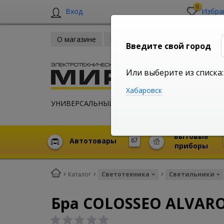
0
Вход
Избра
О магазине
Новости
Оплата и доставка
Введите свой город
Или выберите из списка:
Хабаровск
УНИВЕРСАЛЬНЫЙ ИНТЕРНЕТ МАГАЗИН
Бытовые
Автотовары
67
приборы
Каталог
Светотехника
Светильники
Бра COLOSSEO ALVARO