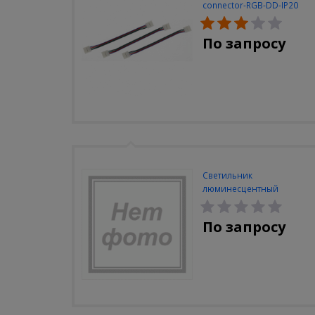
connector-RGB-DD-IP20
(3шт/уп)
По запросу
Светильник
люминесцентный
Navigator NEL-A2-E130-T4-
840/WH
По запросу