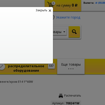
(RUB
Валюта:
0
Р
0
на сумму
Р
Закрыть
Укажите город
Товары
Я ищу, например,
Кабель ВВГ
Монтажное и
Еще товары
распределительное
647
•
•
•
оборудование
венге/хром E14 1*60W
Распечатать
Артикул :
70824/1W