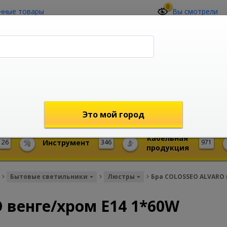
0
нные товары
Вы смотрели
О компании
Контакты
(4212) 73-60-42
Звоните с 09-00 до 19-00 (Хабаровск)
с 02-00 до 12-00 (МСК)
shop@mireks.ru
Это мой город
Кабельная
26
Инструмент
346
971
продукция
Бытовые светильники
Люстры
Бра COLOSSEO ALVARO 
 венге/хром E14 1*60W