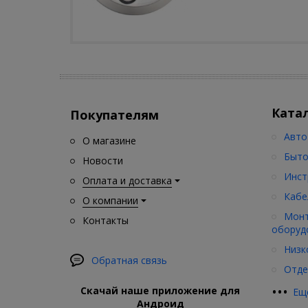
Ката
Покупателям
Авто
О магазине
Быто
Новости
Инст
Оплата и доставка
Кабе
О компании
Монт
Контакты
оборуд
Низк
Обратная связь
Отде
•
•
•
Скачай наше приложение для
Ещ
Андроид