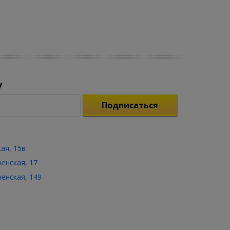
у
Подписаться
кая, 15в
ченская, 17
ченская, 149