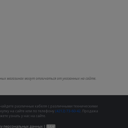
ных магазинах могут отличаться от указанных на сайте.
 найдете различные кабеля с различными техническими
упку на сайте или по телефону
(4212) 73-60-42
. Продажа
те узнать у нас на сайте.
ку персональных данных
|