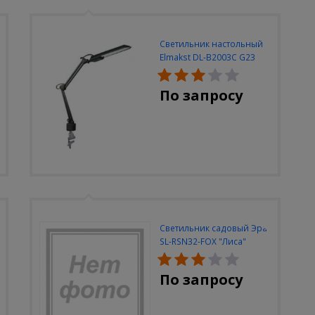
Светильник настольный
Elmakst DL-B2003C G23
черный струбцина
По запросу
Светильник садовый Эра
SL-RSN32-FOX "Лиса"
солн.бат, полистоун,
цветной, 32 см
По запросу