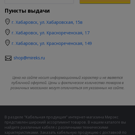
Пункты выдачи
г. Хабаровск, ул. Хабаровская, 15в
г. Хабаровск, ул. Краснореченская, 17
г. Хабаровск, ул. Краснореченская, 149
shop@mireks.ru
Цена на сайте носит информационный характер и не является
публичной офертой. Цены и фактическое количество товаров в
розничных магазинах могут отличаться от указанных на сайте.
В разделе "Кабельная продукция" интернет-магазина Мирэкс
представлен широкий ассортимент товаров. В нашем каталоге вы
найдете различные кабеля с различными техническими
характеристиками. Заказать кабельную продукцию с доставкой по