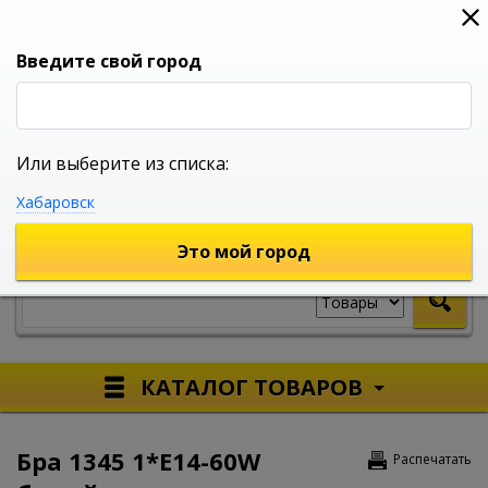
0
0
0
Вход
Введите свой город
Или выберите из списка:
УНИВЕРСАЛЬНЫЙ ИНТЕРНЕТ МАГАЗИН
Хабаровск
УКАЖИТЕ ГОРОД
Это мой город
КАТАЛОГ ТОВАРОВ
Бра 1345 1*E14-60W
Распечатать