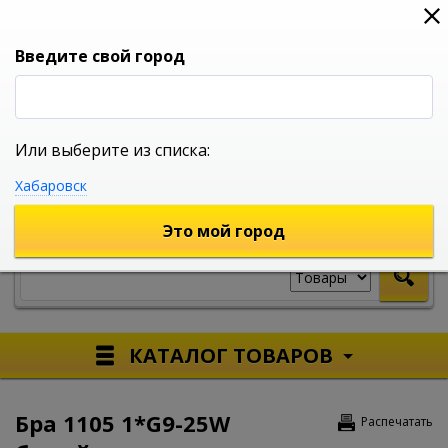
0
0
0
Вход
Введите свой город
Или выберите из списка:
УНИВЕРСАЛЬНЫЙ ИНТЕРНЕТ МАГАЗИН
Хабаровск
УКАЖИТЕ ГОРОД
Это мой город
КАТАЛОГ ТОВАРОВ
Бра 1105 1*G9-25W
Распечатать