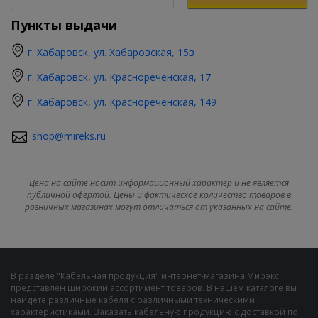
Пункты выдачи
г. Хабаровск, ул. Хабаровская, 15в
г. Хабаровск, ул. Краснореченская, 17
г. Хабаровск, ул. Краснореченская, 149
shop@mireks.ru
Цена на сайте носит информационный характер и не является
публичной офертой. Цены и фактическое количество товаров в
розничных магазинах могут отличаться от указанных на сайте.
В разделе "Кабельная продукция" интернет-магазина Мирэкс
представлен широкий ассортимент товаров. В нашем каталоге вы
найдете различные кабеля с различными техническими
характеристиками. Заказать кабельную продукцию с доставкой по