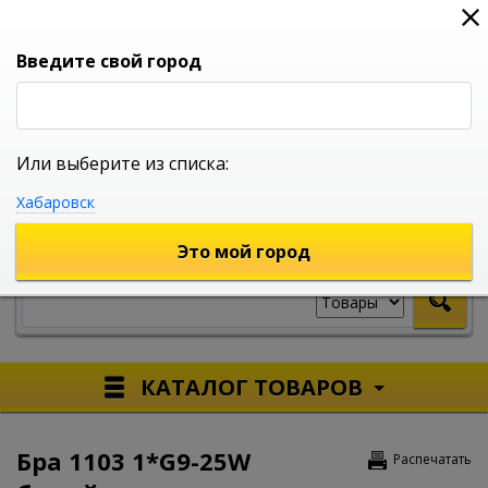
0
0
0
Вход
Введите свой город
Или выберите из списка:
УНИВЕРСАЛЬНЫЙ ИНТЕРНЕТ МАГАЗИН
Хабаровск
УКАЖИТЕ ГОРОД
Это мой город
КАТАЛОГ ТОВАРОВ
Бра 1103 1*G9-25W
Распечатать