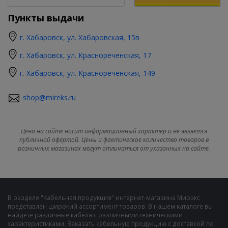
Пункты выдачи
г. Хабаровск, ул. Хабаровская, 15в
г. Хабаровск, ул. Краснореченская, 17
г. Хабаровск, ул. Краснореченская, 149
shop@mireks.ru
Цена на сайте носит информационный характер и не является
публичной офертой. Цены и фактическое количество товаров в
розничных магазинах могут отличаться от указанных на сайте.
В разделе "Кабельная продукция" интернет-магазина Мирэкс
представлен широкий ассортимент товаров. В нашем каталоге вы
найдете различные кабеля с различными техническими
характеристиками. Заказать кабельную продукцию с доставкой по