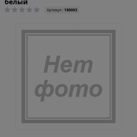
белый
Артикул :
180003