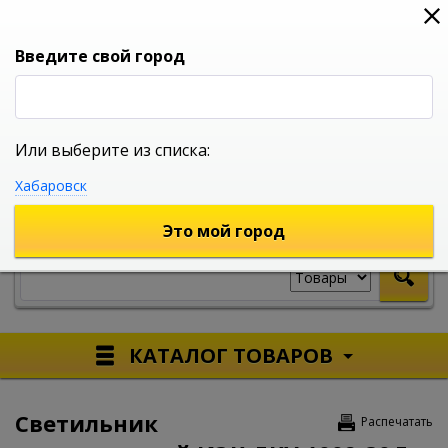
0
0
0
Вход
Введите свой город
Или выберите из списка:
УНИВЕРСАЛЬНЫЙ ИНТЕРНЕТ МАГАЗИН
Хабаровск
УКАЖИТЕ ГОРОД
Это мой город
КАТАЛОГ ТОВАРОВ
Светильник
Распечатать