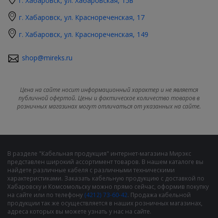
г. Хабаровск, ул. Хабаровская, 15в
г. Хабаровск, ул. Краснореченская, 17
г. Хабаровск, ул. Краснореченская, 149
shop@mireks.ru
Цена на сайте носит информационный характер и не является
публичной офертой. Цены и фактическое количество товаров в
розничных магазинах могут отличаться от указанных на сайте.
В разделе "Кабельная продукция" интернет-магазина Мирэкс
представлен широкий ассортимент товаров. В нашем каталоге вы
найдете различные кабеля с различными техническими
характеристиками. Заказать кабельную продукцию с доставкой по
Хабаровску и Комсомольску можно прямо сейчас, оформив покупку
на сайте или по телефону
(4212) 73-60-42
. Продажа кабельной
продукции так же осуществляется в наших розничных магазинах,
адреса которых вы можете узнать у нас на сайте.