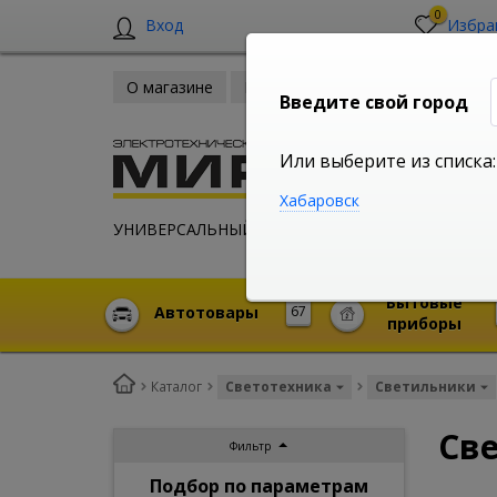
0
Вход
Избра
О магазине
Новости
Оплата и доставка
Введите свой город
Или выберите из списка:
Хабаровск
УНИВЕРСАЛЬНЫЙ ИНТЕРНЕТ МАГАЗИН
Бытовые
Автотовары
67
приборы
Каталог
Светотехника
Светильники
Св
Фильтр
Подбор по параметрам