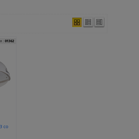
л :
01362
3 со