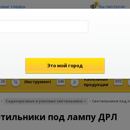
0
нные товары
Вы смотрели
О компании
Контакты
(4212) 73-60-42
Звоните с 09-00 до 19-00 (Хабаровск)
с 02-00 до 12-00 (МСК)
shop@mireks.ru
Это мой город
Кабельная
26
Инструмент
346
970
продукция
Садопарковые и уличные светильники
Светильники под 
етильники под лампу ДРЛ