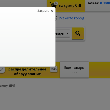
(RUB
Валюта:
0
Р
0
на сумму
Р
Закрыть
Укажите город
Товары
Я ищу, например,
Шуруповерт
Монтажное и
Еще товары
распределительное
648
•
•
•
оборудование
лампу ДРЛ