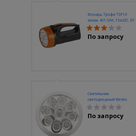
Фонарь Трофи TSP10
аккум. 4V1.5Ah, 15xLED, ЗУ
вилка 220V
По запросу
Светильник
светодиодный Mireks
С-310-80-S (5W/4000-
5000K/500lm/датчик
По запросу
движения)