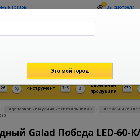
0
нные товары
Вы смотрели
О компании
Контакты
(4212) 73-60-42
Звоните с 09-00 до 19-00 (Хабаровск)
с 02-00 до 12-00 (МСК)
shop@mireks.ru
Это мой город
Кабельная
26
Инструмент
346
970
продукция
Садопарковые и уличные светильники
Светильники све
К50
дный Galad Победа LED-60-К