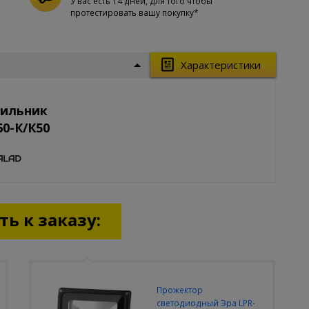
У вас есть 14 дней, для того чтобы
протестировать вашу покупку*
Характеристики
тильник
0-К/К50
ь к заказу:
Прожектор
светодиодный Эра LPR-