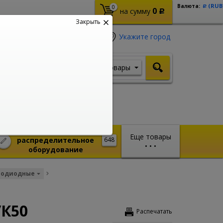
(RUB
Валюта:
0
Р
0
на сумму
Р
Закрыть
Укажите город
Товары
Я ищу, например,
Кабель ВВГ
Монтажное и
Еще товары
распределительное
648
•
•
•
оборудование
тодиодные
/К50
Распечатать