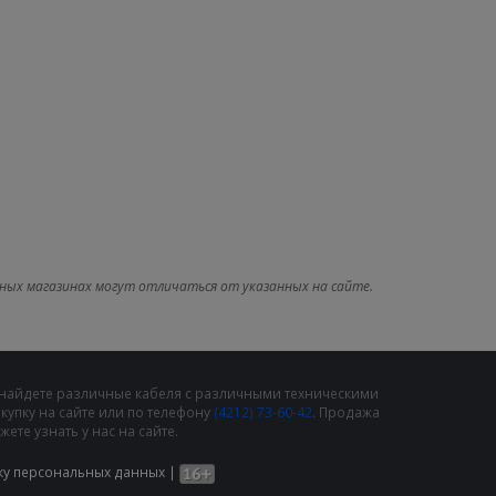
ных магазинах могут отличаться от указанных на сайте.
 найдете различные кабеля с различными техническими
упку на сайте или по телефону
(4212) 73-60-42
. Продажа
те узнать у нас на сайте.
ку персональных данных
|