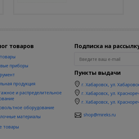
лог товаров
Подписка на рассылк
товары
вые приборы
Пункты выдачи
румент
льная продукция
г. Хабаровск, ул. Хабаровс
ажное и распределительное
г. Хабаровск, ул. Красноре
ование
г. Хабаровск, ул. Красноре
овольтное оборудование
shop@mireks.ru
лочные материалы
е товары