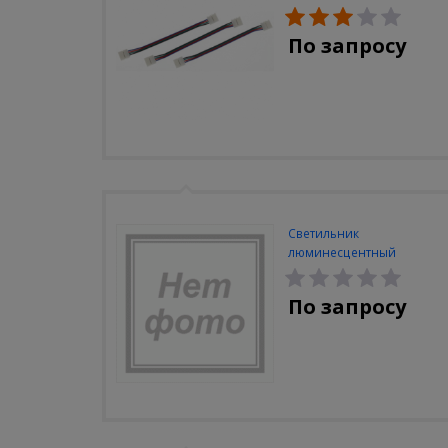
(3шт/уп)
По запросу
Светильник
люминесцентный
Navigator NEL-A2-E130-T4-
840/WH
По запросу