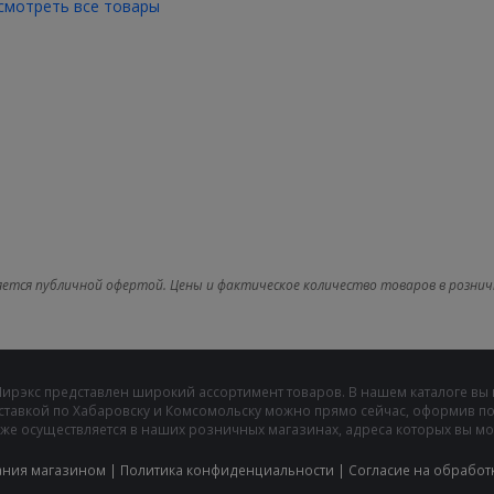
смотреть все товары
яется публичной офертой. Цены и фактическое количество товаров в рознич
Мирэкс представлен широкий ассортимент товаров. В нашем каталоге вы
ставкой по Хабаровску и Комсомольску можно прямо сейчас, оформив пок
же осуществляется в наших розничных магазинах, адреса которых вы може
ания магазином
|
Политика конфиденциальности
|
Cогласие на обработ