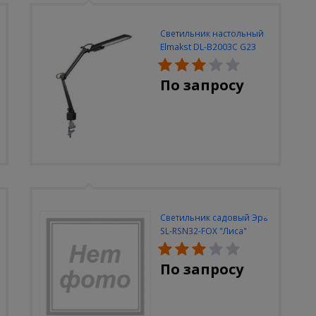
Светильник настольный
Elmakst DL-B2003C G23
черный струбцина
По запросу
Светильник садовый Эра
SL-RSN32-FOX "Лиса"
солн.бат, полистоун,
цветной, 32 см
По запросу