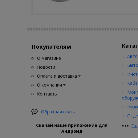
Ката
Покупателям
Авто
О магазине
Быто
Новости
Инст
Оплата и доставка
Кабе
О компании
Монт
Контакты
оборуд
Низк
Обратная связь
Отде
•
•
•
Скачай наше приложение для
Ещ
Андроид