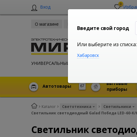
0
Вход
Избра
О магазине
Новости
Оплата и доставка
Введите свой город
Или выберите из списка:
Хабаровск
УНИВЕРСАЛЬНЫЙ ИНТЕРНЕТ МАГАЗИН
Бытовые
Автотовары
67
приборы
Каталог
Светотехника
Светильники
Светильник светодиодный Galad Победа LED-60-К/
Светильник светодио