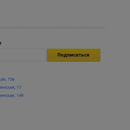
у
Подписаться
кая, 15в
ченская, 17
ченская, 149