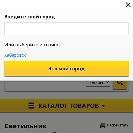
0
0
0
Вход
Введите свой город
Или выберите из списка:
УНИВЕРСАЛЬНЫЙ ИНТЕРНЕТ МАГАЗИН
Хабаровск
УКАЖИТЕ ГОРОД
Это мой город
КАТАЛОГ ТОВАРОВ
Светильник
Распечатать