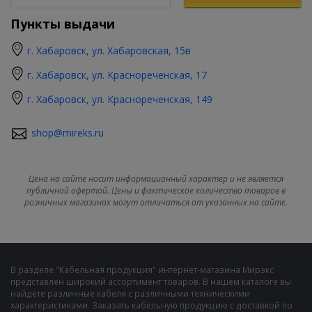
Пункты выдачи
г. Хабаровск, ул. Хабаровская, 15в
г. Хабаровск, ул. Краснореченская, 17
г. Хабаровск, ул. Краснореченская, 149
shop@mireks.ru
Цена на сайте носит информационный характер и не является
публичной офертой. Цены и фактическое количество товаров в
розничных магазинах могут отличаться от указанных на сайте.
В разделе "Кабельная продукция" интернет-магазина Мирэкс
представлен широкий ассортимент товаров. В нашем каталоге вы
найдете различные кабеля с различными техническими
характеристиками. Заказать кабельную продукцию с доставкой по