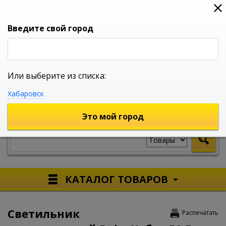
0
0
0
Вход
Введите свой город
Или выберите из списка:
УНИВЕРСАЛЬНЫЙ ИНТЕРНЕТ МАГАЗИН
Хабаровск
УКАЖИТЕ ГОРОД
Это мой город
КАТАЛОГ ТОВАРОВ
Светильник
Распечатать