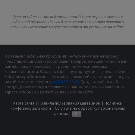
Цена на сайте носит информационный характер и не является
публичной офертой. Цены и фактическое количество товаров в
розничных магазинах могут отличаться от указанных на сайте.
В разделе "Кабельная продукция" интернет-магазина Мирэкс
представлен широкий ассортимент товаров. В нашем каталоге вы
найдете различные кабеля с различными техническими
характеристиками. Заказать кабельную продукцию с доставкой по
Хабаровску и Комсомольску можно прямо сейчас, оформив покупку
на сайте или по телефону
(4212) 73-60-42
. Продажа кабельной
продукции так же осуществляется в наших розничных магазинах,
адреса которых вы можете узнать у нас на сайте.
Карта сайта
|
Правила пользования магазином
|
Политика
конфиденциальности
|
Cогласие на обработку персональных
данных
|