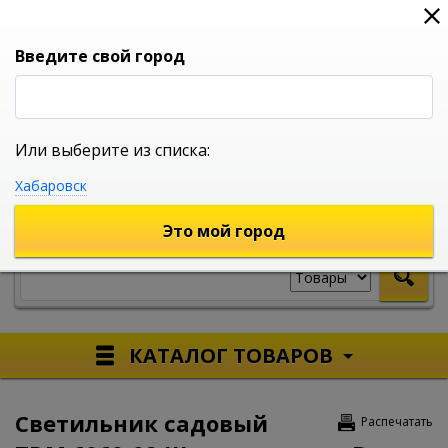
0
0
0
Вход
Введите свой город
Или выберите из списка:
УНИВЕРСАЛЬНЫЙ ИНТЕРНЕТ МАГАЗИН
Хабаровск
УКАЖИТЕ ГОРОД
Это мой город
КАТАЛОГ ТОВАРОВ
Светильник садовый
Распечатать