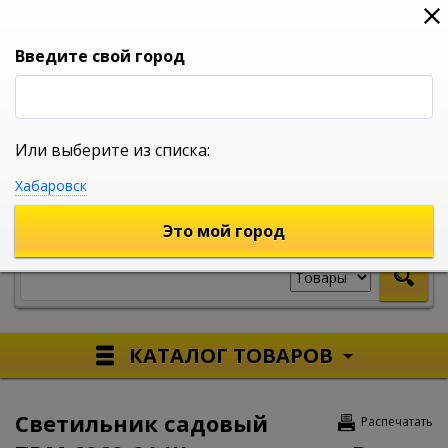
0
0
0
Вход
Введите свой город
Или выберите из списка:
УНИВЕРСАЛЬНЫЙ ИНТЕРНЕТ МАГАЗИН
Хабаровск
УКАЖИТЕ ГОРОД
Это мой город
КАТАЛОГ ТОВАРОВ
Светильник садовый
Распечатать