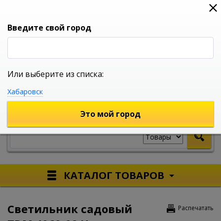
0
0
0
Вход
Введите свой город
Или выберите из списка:
УНИВЕРСАЛЬНЫЙ ИНТЕРНЕТ МАГАЗИН
Хабаровск
УКАЖИТЕ ГОРОД
Это мой город
КАТАЛОГ ТОВАРОВ
Светильник садовый
Распечатать